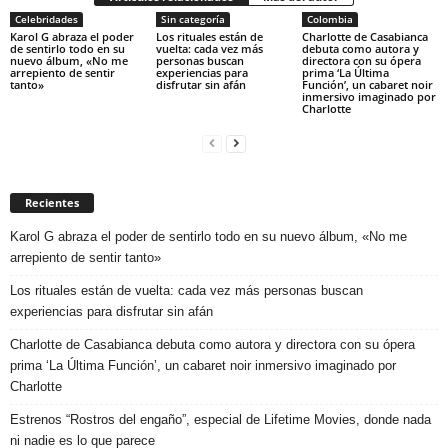
Celebridades
Sin categoría
Colombia
Karol G abraza el poder
Los rituales están de
Charlotte de Casabianca
de sentirlo todo en su
vuelta: cada vez más
debuta como autora y
nuevo álbum, «No me
personas buscan
directora con su ópera
arrepiento de sentir
experiencias para
prima ‘La Última
tanto»
disfrutar sin afán
Función’, un cabaret noir
inmersivo imaginado por
Charlotte
Recientes
Karol G abraza el poder de sentirlo todo en su nuevo álbum, «No me
arrepiento de sentir tanto»
Los rituales están de vuelta: cada vez más personas buscan
experiencias para disfrutar sin afán
Charlotte de Casabianca debuta como autora y directora con su ópera
prima ‘La Última Función’, un cabaret noir inmersivo imaginado por
Charlotte
Estrenos “Rostros del engaño”, especial de Lifetime Movies, donde nada
ni nadie es lo que parece