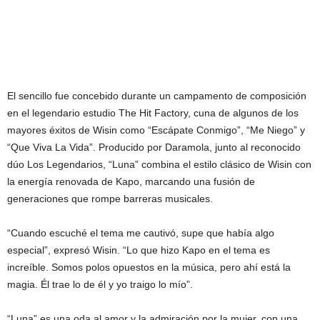
El sencillo fue concebido durante un campamento de composición
en el legendario estudio The Hit Factory, cuna de algunos de los
mayores éxitos de Wisin como “Escápate Conmigo”, “Me Niego” y
“Que Viva La Vida”. Producido por Daramola, junto al reconocido
dúo Los Legendarios, “Luna” combina el estilo clásico de Wisin con
la energía renovada de Kapo, marcando una fusión de
generaciones que rompe barreras musicales.
“Cuando escuché el tema me cautivó, supe que había algo
especial”, expresó Wisin. “Lo que hizo Kapo en el tema es
increíble. Somos polos opuestos en la música, pero ahí está la
magia. Él trae lo de él y yo traigo lo mío”.
“Luna” es una oda al amor y la admiración por la mujer, con una