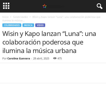
Inicio
Celebridades
Wisin y Kapo lanzan “Luna”: una colaboración poderosa que
ilumina la música...
CELEBRIDADES
MUSICA
VIDEO
Wisin y Kapo lanzan “Luna”: una
colaboración poderosa que
ilumina la música urbana
Por
Carolina Guevara
-
28 abril, 2025
475