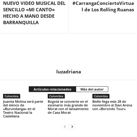
NUEVO VIDEO MUSICAL DEL
#CarrangaConciertoVirtua
SENCILLO «MI CANTO»
l de Los Rolling Ruanas
HECHO A MANO DESDE
BARRANQUILLA
luzadriana
Artículos relacionados
Más del autor
Colombia
Colombia
Colombia
Juanita Molina será parte
Bogotá se convierte en el
Beéle llega este 28 de
del elenco de
escenario más grande de
noviembre al Davi Arena
«Burundanga» en el
Morat con el lanzamiento
con «Borondo Tour»
Teatro Nacional la
de Casa Morat
Castellana