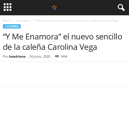
Inicio
Colombia
“Y Me Enamora” el nuevo sencillo de la caleña Carolina Vega
COLOMBIA
“Y Me Enamora” el nuevo sencillo
de la caleña Carolina Vega
Por
luzadriana
-
24 junio, 2020
1494