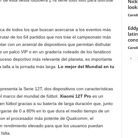
 de esta fiesta futbolera ¿Ya tiene todo listo para disfrutar
Nick
look
Carol
Eddy
gica de todos los que buscan acercarse a los eventos más
lati
frutar de los 64 partidos que nos trae el campeonato más
cono
tar con un arsenal de dispositivos que permitan disfrutar
Carol
e un palco VIP o en un gradería rodeado de los fanáticos
 suceso deportivo más relevante del planeta, es importante
talla a la jornada más larga.
Lo mejor del Mundial en tu
presenta la Serie 12T, dos dispositivos con características
l marco del mundial de fútbol.
Xiaomi 12T Pro
es un
n fútbol gracias a su batería de larga duración que, junto
argarse de 0 a 80% en lo que dura el medio tiempo de un
 con el procesador más potente de Qualcomm, el
un rendimiento elevado para que los usuarios puedan
falta.