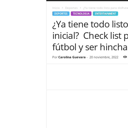
a
Inicio
Deportes
¿Ya tiene todo listo para disfruta
r
DEPORTES
TECNOLOGIA
ENTERTAINMENT
a
¿Ya tiene todo list
n
d
inicial? Check list p
u
l
fútbol y ser hinc
a
.
C
Por
Carolina Guevara
-
20 noviembre, 2022
O
N
o
t
i
c
i
a
s
d
e