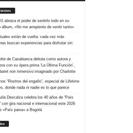
ientes
 G abraza el poder de sentirlo todo en su
 álbum, «No me arrepiento de sentir tanto»
ituales están de vuelta: cada vez más
nas buscan experiencias para disfrutar sin
otte de Casabianca debuta como autora y
tora con su ópera prima ‘La Última Función’,
baret noir inmersivo imaginado por Charlotte
nos “Rostros del engaño”, especial de Lifetime
s, donde nada ni nadie es lo que parece
uila Descalza celebra los 40 años de “País
” con gira nacional e internacional este 2026
e «País paisa» a Bogotá
des