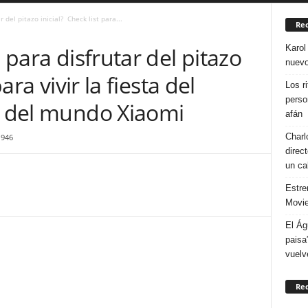
r del pitazo inicial? Check list para...
Rec
Karol
o para disfrutar del pitazo
nuevo
ara vivir la fiesta del
Los r
perso
ha del mundo Xiaomi
afán
Charl
946
direc
un ca
Estre
Movie
El Ág
paisa
vuelv
Re