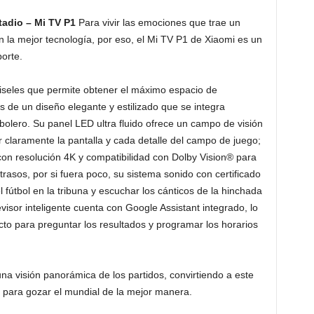
stadio – Mi TV P1
Para vivir las emociones que trae un
n la mejor tecnología, por eso, el Mi TV P1 de Xiaomi es un
porte.
biseles que permite obtener el máximo espacio de
 de un diseño elegante y estilizado que se integra
bolero. Su panel LED ultra fluido ofrece un campo de visión
 claramente la pantalla y cada detalle del campo de juego;
on resolución 4K y compatibilidad con Dolby Vision® para
rasos, por si fuera poco, su sistema sonido con certificado
l fútbol en la tribuna y escuchar los cánticos de la hinchada
evisor inteligente cuenta con Google Assistant integrado, lo
to para preguntar los resultados y programar los horarios
una visión panorámica de los partidos, convirtiendo a este
s para gozar el mundial de la mejor manera.