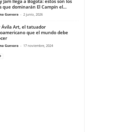
y Jam llega a Bogotá: estos son los
s que dominarán El Campín el...
ina Guevara
-
2 junio, 2026
 Ávila Art, el tatuador
noamericano que el mundo debe
cer
ina Guevara
-
17 noviembre, 2024