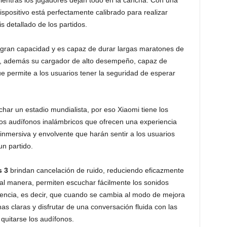
mientras los jugadores dejan todo en la cancha. Con una
ispositivo está perfectamente calibrado para realizar
s detallado de los partidos.
gran capacidad y es capaz de durar largas maratones de
o, además su cargador de alto desempeño, capaz de
e permite a los usuarios tener la seguridad de esperar
r un estadio mundialista, por eso Xiaomi tiene los
dos audífonos inalámbricos que ofrecen una experiencia
 inmersiva y envolvente que harán sentir a los usuarios
un partido.
s 3
brindan cancelación de ruido, reduciendo eficazmente
al manera, permiten escuchar fácilmente los sonidos
encia, es decir, que cuando se cambia al modo de mejora
 claras y disfrutar de una conversación fluida con las
 quitarse los audífonos.