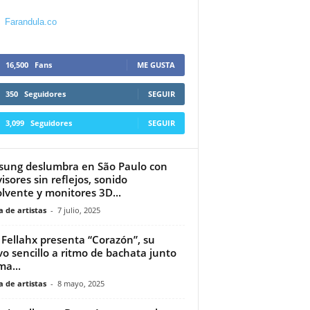
Farandula.co
16,500
Fans
ME GUSTA
350
Seguidores
SEGUIR
3,099
Seguidores
SEGUIR
ung deslumbra en São Paulo con
visores sin reflejos, sonido
lvente y monitores 3D...
 de artistas
-
7 julio, 2025
Fellahx presenta “Corazón”, su
o sencillo a ritmo de bachata junto
ma...
 de artistas
-
8 mayo, 2025