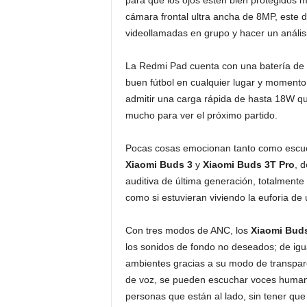
para que los ojos estén bien protegidos 
cámara frontal ultra ancha de 8MP, este d
videollamadas en grupo y hacer un análisi
La Redmi Pad cuenta con una batería de 
buen fútbol en cualquier lugar y moment
admitir una carga rápida de hasta 18W qu
mucho para ver el próximo partido.
Pocas cosas emocionan tanto como escucha
Xiaomi Buds 3
y
Xiaomi Buds 3T Pro
, 
auditiva de última generación, totalmente
como si estuvieran viviendo la euforia de 
Con tres modos de ANC, los
Xiaomi Bud
los sonidos de fondo no deseados; de igu
ambientes gracias a su modo de transpar
de voz, se pueden escuchar voces humanas
personas que están al lado, sin tener que