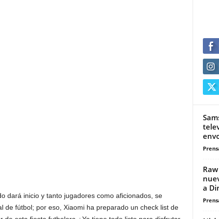
Sams
tele
envo
Prensa
Raw 
nuev
a Di
o dará inicio y tanto jugadores como aficionados, se
Prensa
 de fútbol; por eso, Xiaomi ha preparado un check list de