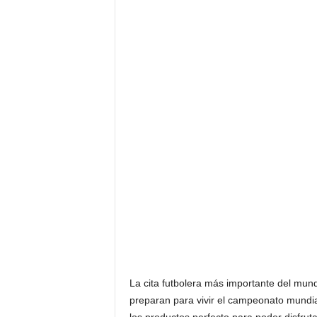
F
a
m
o
s
o
s
La cita futbolera más importante del mund
preparan para vivir el campeonato mundial