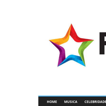
–
HOME
MUSICA
CELEBRIDAD
F