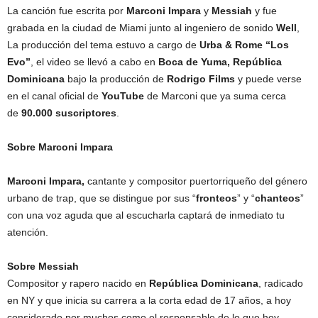
La canción fue escrita por
Marconi Impara
y
Messiah
y fue
grabada en la ciudad de Miami junto al ingeniero de sonido
Well
,
La producción del tema estuvo a cargo de
Urba & Rome “Los
Evo”
, el video se llevó a cabo en
Boca de Yuma, República
Dominicana
bajo la producción de
Rodrigo Films
y puede verse
en el canal oficial de
YouTube
de Marconi que ya suma cerca
de
90.000 suscriptores
.
Sobre Marconi Impara
Marconi Impara,
cantante y compositor puertorriqueño del género
urbano de trap, que se distingue por sus “
fronteos
” y “
chanteos
”
con una voz aguda que al escucharla captará de inmediato tu
atención.
Sobre Messiah
Compositor y rapero nacido en
República Dominicana
, radicado
en NY y que inicia su carrera a la corta edad de 17 años, a hoy
considerado por muchos como el responsable de lo que hoy