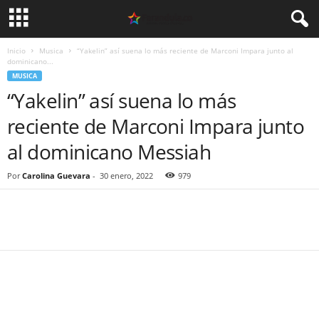
Inicio
Musica
“Yakelin” así suena lo más reciente de Marconi Impara junto al
dominicano...
MUSICA
“Yakelin” así suena lo más
reciente de Marconi Impara junto
al dominicano Messiah
Por
Carolina Guevara
-
30 enero, 2022
979