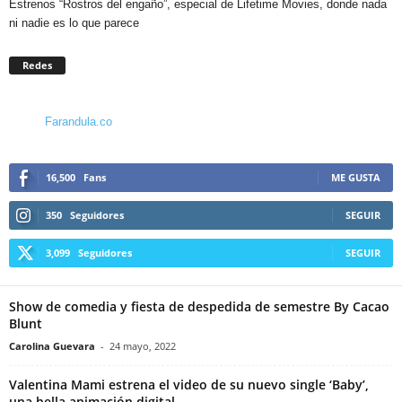
Estrenos “Rostros del engaño”, especial de Lifetime Movies, donde nada
ni nadie es lo que parece
Redes
Farandula.co
16,500
Fans
ME GUSTA
350
Seguidores
SEGUIR
3,099
Seguidores
SEGUIR
Show de comedia y fiesta de despedida de semestre By Cacao
Blunt
Carolina Guevara
-
24 mayo, 2022
Valentina Mami estrena el video de su nuevo single ‘Baby’,
una bella animación digital...