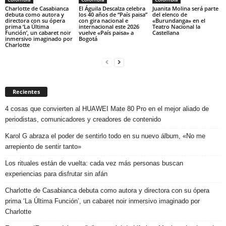
Charlotte de Casabianca
El Águila Descalza celebra
Juanita Molina será parte
debuta como autora y
los 40 años de “País paisa”
del elenco de
directora con su ópera
con gira nacional e
«Burundanga» en el
prima ‘La Última
internacional este 2026
Teatro Nacional la
Función’, un cabaret noir
vuelve «País paisa» a
Castellana
inmersivo imaginado por
Bogotá
Charlotte
Recientes
4 cosas que convierten al HUAWEI Mate 80 Pro en el mejor aliado de
periodistas, comunicadores y creadores de contenido
Karol G abraza el poder de sentirlo todo en su nuevo álbum, «No me
arrepiento de sentir tanto»
Los rituales están de vuelta: cada vez más personas buscan
experiencias para disfrutar sin afán
Charlotte de Casabianca debuta como autora y directora con su ópera
prima ‘La Última Función’, un cabaret noir inmersivo imaginado por
Charlotte