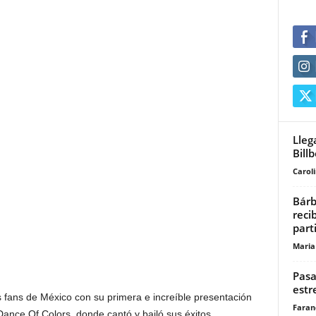
Lleg
Bill
Carol
Bárb
reci
part
Maria
Pasa
estr
s fans de México con su primera e increíble presentación
Faran
 Dance Of Colors, donde cantó y bailó sus éxitos.