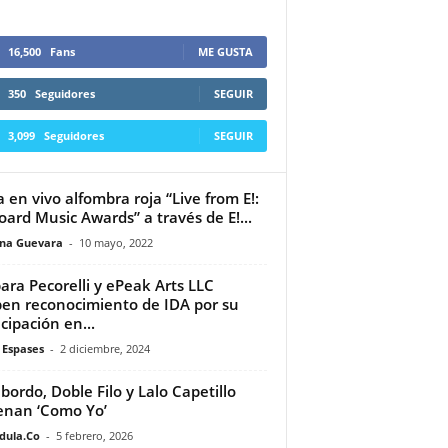
16,500
Fans
ME GUSTA
350
Seguidores
SEGUIR
3,099
Seguidores
SEGUIR
a en vivo alfombra roja “Live from E!:
board Music Awards” a través de E!...
ina Guevara
-
10 mayo, 2022
ara Pecorelli y ePeak Arts LLC
ben reconocimiento de IDA por su
icipación en...
 Espases
-
2 diciembre, 2024
bordo, Doble Filo y Lalo Capetillo
enan ‘Como Yo’
dula.Co
-
5 febrero, 2026