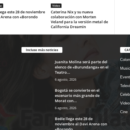
a
Video
lega este 28 de noviembre
Caterina Nix y su nueva
i Arena con «Borondo
colaboración con Morten
Veland para la versión metal de
California Dreamin
Incluso más noticias
CA
Colom
Juanita Molina será parte del
elenco de «Burundanga» en el
Musi
Teatro...
Event
6 agosto, 2026
Telev
Bogotá se convierte en el
Celeb
escenario más grande de
Morat con...
Video
6 agosto, 2026
Cine
Beéle llega este 28 de
noviembre al Davi Arena con
«Borondo...