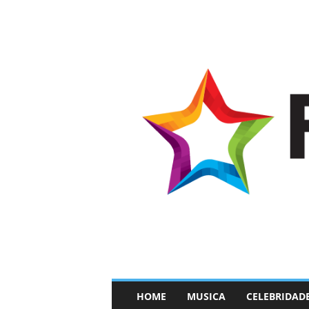
–
HOME
MUSICA
CELEBRIDAD
F