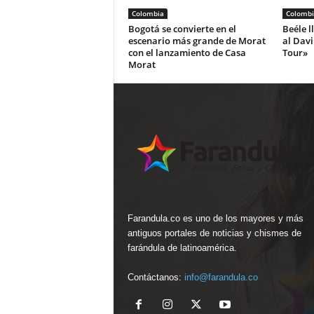
Colombia
Colombi
Bogotá se convierte en el
Beéle l
escenario más grande de Morat
al Dav
con el lanzamiento de Casa
Tour»
Morat
Farandula.co es uno de los mayores y más
antiguos portales de noticias y chismes de
farándula de latinoamérica.
Contáctanos:
info@farandula.co