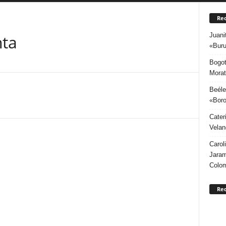
Rec
Juani
nta
«Buru
Bogot
Morat
Beéle
«Boro
Cater
Velan
Carol
Jaram
Colo
Re