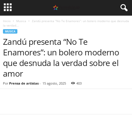
Inicio
Musica
Zandú presenta “No Te Enamores”: un bolero moderno que desnuda
la verdad...
MUSICA
Zandú presenta “No Te
Enamores”: un bolero moderno
que desnuda la verdad sobre el
amor
Por
Prensa de artistas
-
15 agosto, 2025
403