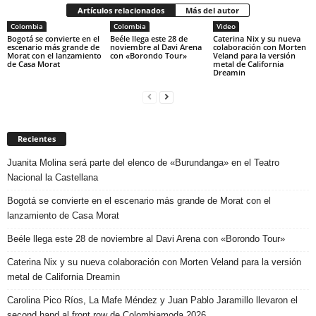
Artículos relacionados
Más del autor
Colombia
Colombia
Video
Bogotá se convierte en el
Beéle llega este 28 de
Caterina Nix y su nueva
escenario más grande de
noviembre al Davi Arena
colaboración con Morten
Morat con el lanzamiento
con «Borondo Tour»
Veland para la versión
de Casa Morat
metal de California
Dreamin
Recientes
Juanita Molina será parte del elenco de «Burundanga» en el Teatro
Nacional la Castellana
Bogotá se convierte en el escenario más grande de Morat con el
lanzamiento de Casa Morat
Beéle llega este 28 de noviembre al Davi Arena con «Borondo Tour»
Caterina Nix y su nueva colaboración con Morten Veland para la versión
metal de California Dreamin
Carolina Pico Ríos, La Mafe Méndez y Juan Pablo Jaramillo llevaron el
second hand al front row de Colombiamoda 2026