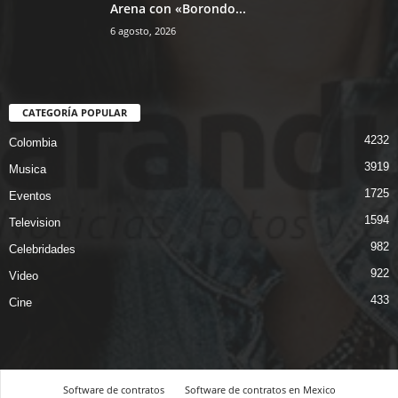
Arena con «Borondo...
6 agosto, 2026
CATEGORÍA POPULAR
4232
Colombia
3919
Musica
1725
Eventos
1594
Television
982
Celebridades
922
Video
433
Cine
Software de contratos
Software de contratos en Mexico