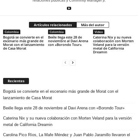
relaciones públicas y Commnity Manager jr.
Artículos relacionados
Más del autor
Colombia
Colombia
Video
Bogotá se convierte en el
Beéle llega este 28 de
Caterina Nix y su nueva
escenario más grande de
noviembre al Davi Arena
colaboración con Morten
Morat con el lanzamiento
con «Borondo Tour»
Veland para la versión
de Casa Morat
metal de California
Dreamin
Recientes
Bogotá se convierte en el escenario más grande de Morat con el
lanzamiento de Casa Morat
Beéle llega este 28 de noviembre al Davi Arena con «Borondo Tour»
Caterina Nix y su nueva colaboración con Morten Veland para la versión
metal de California Dreamin
Carolina Pico Ríos, La Mafe Méndez y Juan Pablo Jaramillo llevaron el