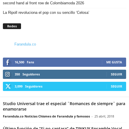
second hand al front row de Colombiamoda 2026
La Ripoll revoluciona el pop con su sencillo ‘Celosa’
Redes
Farandula.co
16,500
Fans
ME GUSTA
350
Seguidores
SEGUIR
3,099
Seguidores
SEGUIR
Studio Universal trae el especial ¨Romances de siempre¨ para
enamorarse
Farandula.co Noticias Chismes de Farandula y famosos
-
25 abril, 2018
Última función de “Si no cantara” de TINKUY Ensamble Vocal.