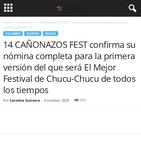
Inicio
Colombia
14 CAÑONAZOS FEST confirma su nómina completa para la
primera versión del...
COLOMBIA
EVENTOS
MUSICA
14 CAÑONAZOS FEST confirma su
nómina completa para la primera
versión del que será El Mejor
Festival de Chucu-Chucu de todos
los tiempos
Por
Carolina Guevara
-
4 octubre, 2024
717