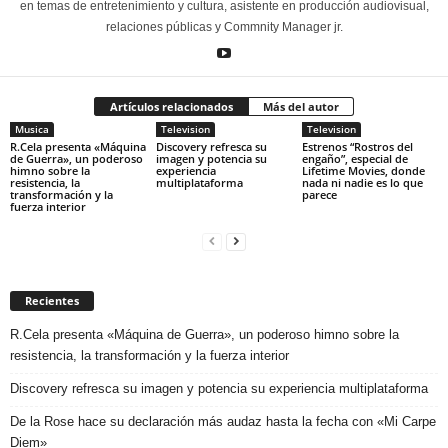
en temas de entretenimiento y cultura, asistente en producción audiovisual,
relaciones públicas y Commnity Manager jr.
Artículos relacionados
Más del autor
Musica
Television
Television
R.Cela presenta «Máquina
Discovery refresca su
Estrenos “Rostros del
de Guerra», un poderoso
imagen y potencia su
engaño”, especial de
himno sobre la
experiencia
Lifetime Movies, donde
resistencia, la
multiplataforma
nada ni nadie es lo que
transformación y la
parece
fuerza interior
Recientes
R.Cela presenta «Máquina de Guerra», un poderoso himno sobre la
resistencia, la transformación y la fuerza interior
Discovery refresca su imagen y potencia su experiencia multiplataforma
De la Rose hace su declaración más audaz hasta la fecha con «Mi Carpe
Diem»