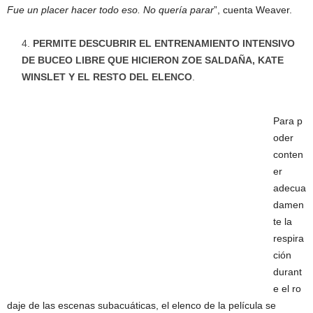
Fue un placer hacer todo eso. No quería parar
”, cuenta Weaver.
PERMITE DESCUBRIR EL ENTRENAMIENTO INTENSIVO
DE BUCEO LIBRE QUE HICIERON ZOE SALDAÑA, KATE
WINSLET Y EL RESTO DEL ELENCO
.
Para p
oder
conten
er
adecua
damen
te la
respira
ción
durant
e el ro
daje de las escenas subacuáticas, el elenco de la película se