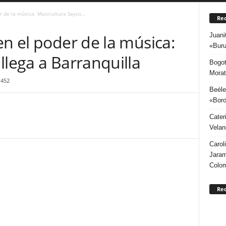
r de la música: Maxicultura Sayco...
Rec
Juani
en el poder de la música:
«Buru
llega a Barranquilla
Bogot
Morat
452
Beéle
«Boro
Cater
Velan
Carol
Jaram
Colo
Re