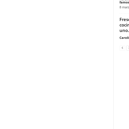
famos
8 marz
Fres
coci
uno.
Carol