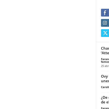
Char
‘Att
Faran
famos
25 abr
Ovy 
unen
Carol
¿De 
de e
Faran