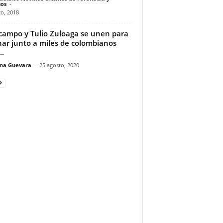
os
-
o, 2018
campo y Tulio Zuloaga se unen para
nar junto a miles de colombianos
..
ina Guevara
-
25 agosto, 2020