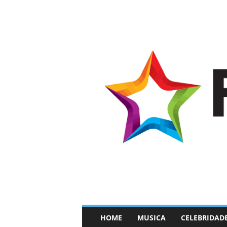
–
HOME
MUSICA
CELEBRIDAD
F