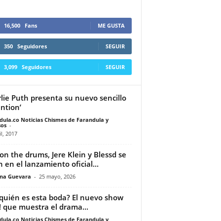
16,500
Fans
ME GUSTA
350
Seguidores
SEGUIR
3,099
Seguidores
SEGUIR
lie Puth presenta su nuevo sencillo
ention’
dula.co Noticias Chismes de Farandula y
os
-
il, 2017
on the drums, Jere Klein y Blessd se
 en el lanzamiento oficial...
ina Guevara
-
25 mayo, 2026
quién es esta boda? El nuevo show
! que muestra el drama...
dula.co Noticias Chismes de Farandula y