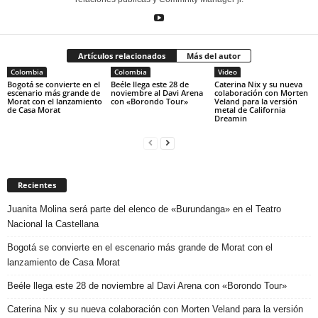
Artículos relacionados
Más del autor
Colombia
Colombia
Video
Bogotá se convierte en el
Beéle llega este 28 de
Caterina Nix y su nueva
escenario más grande de
noviembre al Davi Arena
colaboración con Morten
Morat con el lanzamiento
con «Borondo Tour»
Veland para la versión
de Casa Morat
metal de California
Dreamin
Recientes
Juanita Molina será parte del elenco de «Burundanga» en el Teatro
Nacional la Castellana
Bogotá se convierte en el escenario más grande de Morat con el
lanzamiento de Casa Morat
Beéle llega este 28 de noviembre al Davi Arena con «Borondo Tour»
Caterina Nix y su nueva colaboración con Morten Veland para la versión