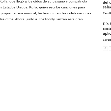
Kofla, que llegó a los oídos de su paisano y compatriota
del 
sele
n Estados Unidos. Kofla, quien escribe canciones para
u propia carrera musical, ha tenido grandes colaboraciones
Carol
tre otros. Ahora, junto a The1nonly, lanzan esta gran
Día 
coct
apli
Carol