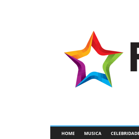
–
HOME
MUSICA
CELEBRIDAD
F