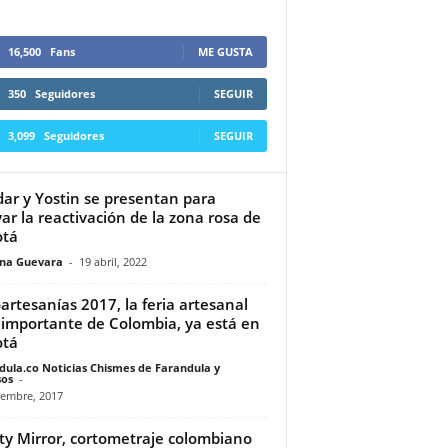
16,500
Fans
ME GUSTA
350
Seguidores
SEGUIR
3,099
Seguidores
SEGUIR
ar y Yostin se presentan para
ar la reactivación de la zona rosa de
otá
ina Guevara
-
19 abril, 2022
artesanías 2017, la feria artesanal
importante de Colombia, ya está en
otá
dula.co Noticias Chismes de Farandula y
os
-
iembre, 2017
ty Mirror, cortometraje colombiano