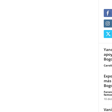
Yand
apoy
Bog
Carol
Expo
más 
Bog
Faran
famos
10 dic
Vani