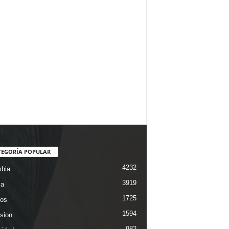
TEGORÍA POPULAR
4232
bia
3919
ca
1725
os
1594
ision
982