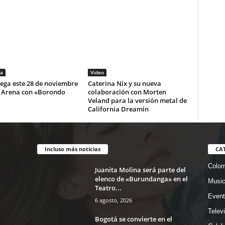
a
Video
lega este 28 de noviembre
Caterina Nix y su nueva
i Arena con «Borondo
colaboración con Morten
Veland para la versión metal de
California Dreamin
Incluso más noticias
CA
Colom
Juanita Molina será parte del
elenco de «Burundanga» en el
Musi
Teatro...
Event
6 agosto, 2026
Telev
Bogotá se convierte en el