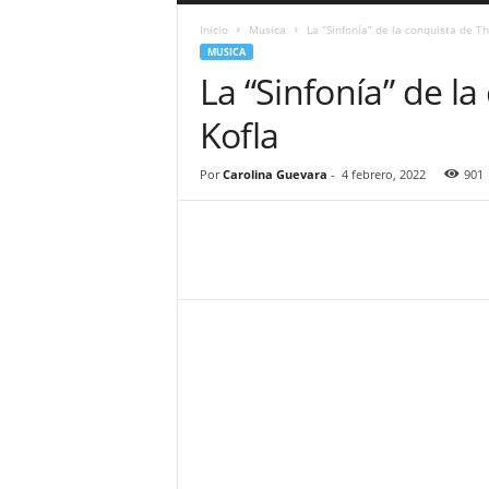
a
Inicio
Musica
La “Sinfonía” de la conquista de T
r
MUSICA
a
La “Sinfonía” de l
n
d
Kofla
u
l
a
Por
Carolina Guevara
-
4 febrero, 2022
901
.
C
O
N
o
t
i
c
i
a
s
d
e