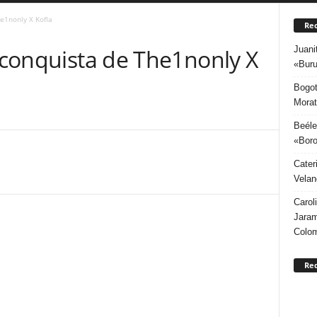
he1nonly X Kofla
Rec
Juani
a conquista de The1nonly X
«Buru
Bogot
Morat
Beéle
«Boro
Cater
Velan
Carol
Jaram
Colo
Re