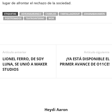
lugar de afrontar el rechazo de la sociedad.
ETIQUETAS
ADRIANAARANGO
CHARLIES
FARFALLAGROUP
JOHANABAHAMON
POSTPENADOS
TEATROINTERNO
WOK
Artículo anterior
Artículo siguiente
LIONEL FERRO, DE SOY
¡YA ESTÁ DISPONIBLE EL
LUNA, SE UNIÓ A MAKER
PRIMER AVANCE DE O11CE!
STUDIOS
Heydi Aaron