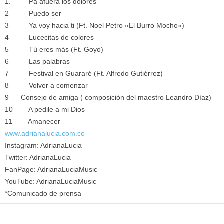
1. Pa afuera los dolores
2 Puedo ser
3 Ya voy hacia ti (Ft. Noel Petro «El Burro Mocho»)
4 Lucecitas de colores
5 Tú eres más (Ft. Goyo)
6 Las palabras
7 Festival en Guararé (Ft. Alfredo Gutiérrez)
8 Volver a comenzar
9 Consejo de amiga ( composición del maestro Leandro Díaz)
10 A pedile a mi Dios
11 Amanecer
www.adrianalucia.com.co
Instagram: AdrianaLucia
Twitter: AdrianaLucia
FanPage: AdrianaLuciaMusic
YouTube: AdrianaLuciaMusic
*Comunicado de prensa