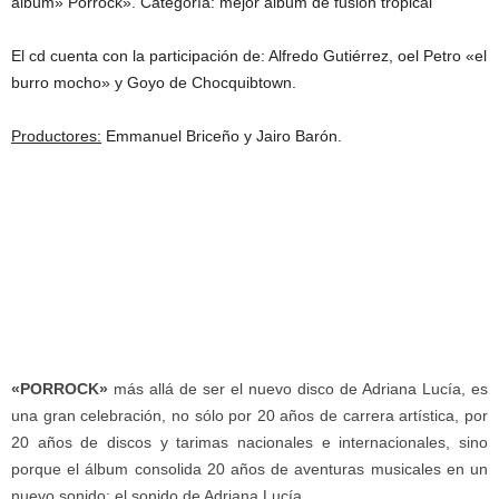
álbum» Porrock». Categoría: mejor álbum de fusión tropical
El cd cuenta con la participación de: Alfredo Gutiérrez, oel Petro «el
burro mocho» y Goyo de Chocquibtown.
Productores:
Emmanuel Briceño y Jairo Barón.
«PORROCK»
más allá de ser el nuevo disco de Adriana Lucía, es
una gran celebración, no sólo por 20 años de carrera artística, por
20 años de discos y tarimas nacionales e internacionales, sino
porque el álbum consolida 20 años de aventuras musicales en un
nuevo sonido: el sonido de Adriana Lucía.