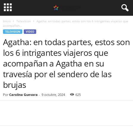
Inicio
Television
Agatha: en todas partes, estos son los 6 intrigantes viajeros que
acompañan...
TELEVISION
VIDEO
Agatha: en todas partes, estos son
los 6 intrigantes viajeros que
acompañan a Agatha en su
travesía por el sendero de las
brujas
Por
Carolina Guevara
-
9 octubre, 2024
625