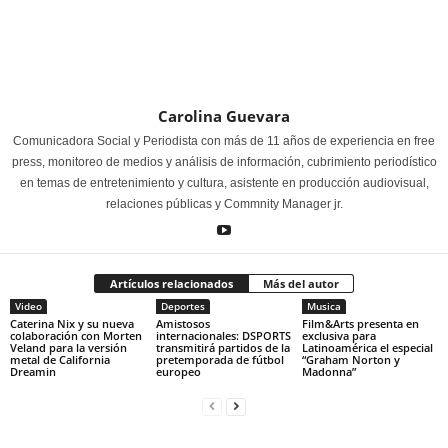
Carolina Guevara
Comunicadora Social y Periodista con más de 11 años de experiencia en free
press, monitoreo de medios y análisis de información, cubrimiento periodístico
en temas de entretenimiento y cultura, asistente en producción audiovisual,
relaciones públicas y Commnity Manager jr.
Artículos relacionados
Más del autor
Video
Deportes
Musica
Caterina Nix y su nueva
Amistosos
Film&Arts presenta en
colaboración con Morten
internacionales: DSPORTS
exclusiva para
Veland para la versión
transmitirá partidos de la
Latinoamérica el especial
metal de California
pretemporada de fútbol
“Graham Norton y
Dreamin
europeo
Madonna”