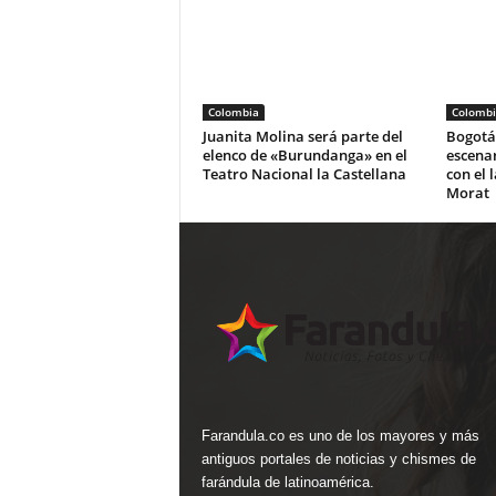
Colombia
Colombi
Juanita Molina será parte del
Bogotá 
elenco de «Burundanga» en el
escena
Teatro Nacional la Castellana
con el 
Morat
Farandula.co es uno de los mayores y más
antiguos portales de noticias y chismes de
farándula de latinoamérica.