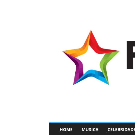
–
HOME
MUSICA
CELEBRIDAD
F