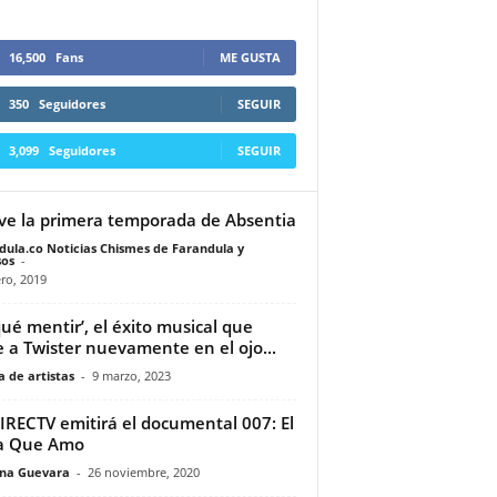
16,500
Fans
ME GUSTA
350
Seguidores
SEGUIR
3,099
Seguidores
SEGUIR
ve la primera temporada de Absentia
dula.co Noticias Chismes de Farandula y
os
-
ro, 2019
qué mentir’, el éxito musical que
 a Twister nuevamente en el ojo...
 de artistas
-
9 marzo, 2023
RECTV emitirá el documental 007: El
ía Que Amo
ina Guevara
-
26 noviembre, 2020