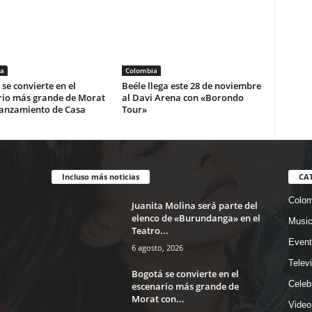
a
Colombia
se convierte en el
Beéle llega este 28 de noviembre
rio más grande de Morat
al Davi Arena con «Borondo
lanzamiento de Casa
Tour»
Incluso más noticias
CA
Colom
Juanita Molina será parte del
elenco de «Burundanga» en el
Musi
Teatro...
Event
6 agosto, 2026
Telev
Bogotá se convierte en el
Celeb
escenario más grande de
Morat con...
Video