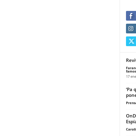
Revi
Faran
famos
17 ene
‘Pa 
pone
Prensa
OnDI
Esp
Carol