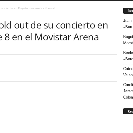
oncierto en Bogotá, noviembre 8 en el...
Rec
Juani
ld out de su concierto en
«Buru
 8 en el Movistar Arena
Bogot
Morat
Beéle
«Boro
Cater
Velan
Carol
Jaram
Colo
Re