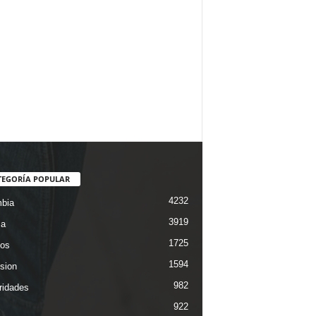
TEGORÍA POPULAR
4232
bia
3919
ca
1725
os
1594
ision
982
ridades
922