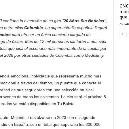
CNCO
mini
que 
i
confirma la extensión de su gira “
20 Años Sin Noticias”
,
Carol
ca entre ellos
Colombia
. La super estrella española llegará
iembre
para ofrecer un único concierto cargado de
ogo de éxitos. Más de 12 mil personas cantarán a una sola
ñola que pisa el escenario más importante de la capital por
 el 2025 por otras ciudades de Colombia como Medellín y
iencia emocional inolvidable que representa mucho más
emocional a través del tiempo, un puente que conecta el
lealtad de sus seguidores con una selección musical
azones de todos los asistentes. La cita será el próximo 8
tradas ya están disponibles en Tu Boleta.
ntautor Melendi. Tras alzarse en 2023 con el segundo
ndió en España, con un total que superaba los 300.000