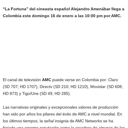
“La Fortuna” del cineasta español Alejandro Amenábar llega a
Colombia este domingo 16 de enero a las 10:00 pm por AMC.
El canal de televisión
AMC
puede verse en Colombia por: Claro
(SD 707; HD 1707), Directv (SD 210; HD 1210), Movistar (SD 608;
HD 873) y Tigo/Une (SD 49; HD 285).
Las narrativas originales y excepcionales valores de producción
han sido por años los pilares del éxito de AMC a nivel mundial. En
los últimos tiempos, la señal insignia de AMC Networks se ha
forjado una enorme reputación como la creadora de algunas de las