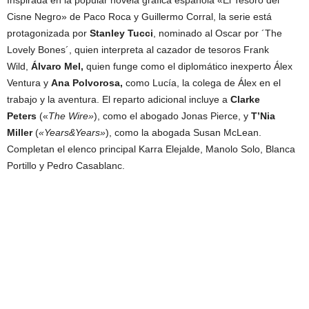
Inspirada en la popular novela gráfica española «El Tesoro del
Cisne Negro» de Paco Roca y Guillermo Corral, la serie está
protagonizada por
Stanley Tucci
, nominado al Oscar por ´The
Lovely Bones´, quien interpreta al cazador de tesoros Frank
Wild,
Álvaro Mel,
quien funge como el diplomático inexperto Álex
Ventura y
Ana Polvorosa,
como Lucía, la colega de Álex en el
trabajo y la aventura. El reparto adicional incluye a
Clarke
Peters
(«
The Wire»
), como el abogado Jonas Pierce, y
T’Nia
Miller
(
«Years&Years»
), como la abogada Susan McLean.
Completan el elenco principal Karra Elejalde, Manolo Solo, Blanca
Portillo y Pedro Casablanc.