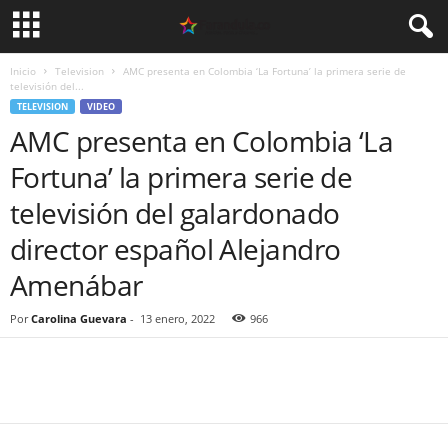
Inicio
Television
AMC presenta en Colombia ‘La Fortuna’ la primera serie de
televisión del...
TELEVISION
VIDEO
AMC presenta en Colombia ‘La
Fortuna’ la primera serie de
televisión del galardonado
director español Alejandro
Amenábar
Por
Carolina Guevara
-
13 enero, 2022
966