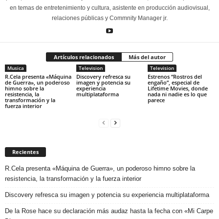
en temas de entretenimiento y cultura, asistente en producción audiovisual,
relaciones públicas y Commnity Manager jr.
Artículos relacionados
Más del autor
Musica
Television
Television
R.Cela presenta «Máquina
Discovery refresca su
Estrenos “Rostros del
de Guerra», un poderoso
imagen y potencia su
engaño”, especial de
himno sobre la
experiencia
Lifetime Movies, donde
resistencia, la
multiplataforma
nada ni nadie es lo que
transformación y la
parece
fuerza interior
Recientes
R.Cela presenta «Máquina de Guerra», un poderoso himno sobre la
resistencia, la transformación y la fuerza interior
Discovery refresca su imagen y potencia su experiencia multiplataforma
De la Rose hace su declaración más audaz hasta la fecha con «Mi Carpe