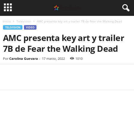
Inicio
Television
AMC presenta key art y trailer 7B de Fear the Walking Dead
TELEVISION
VIDEO
AMC presenta key art y trailer
7B de Fear the Walking Dead
Por
Carolina Guevara
-
17 marzo, 2022
1010