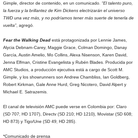
Gimple, director de contenido, en un comunicado.
“El talento puro,
la fuerza y la brillantez de Kim Dickens electrizarán el universo
TWD una vez más, y no podríamos tener más suerte de tenerla de
vuelta”
, agregó.
Fear the Walking Dead
está protagonizada por Lennie James,
Alycia Debnam-Carey, Maggie Grace, Colman Domingo, Danay
García, Austin Amelio, Mo Collins, Alexa Nisenson, Karen David,
Jenna Elfman, Cristine Evangelista y Rubén Blades. Producida por
AMC Studios, a producción ejecutiva está a cargo de Scott M.
Gimple, y los showrunners son Andrew Chambliss, Ian Goldberg,
Robert Kirkman, Gale Anne Hurd, Greg Nicotero, David Alpert y
Michael E. Satrazemis.
El canal de televisión AMC puede verse en Colombia por: Claro
(SD 707; HD 1707), Directv (SD 210; HD 1210), Movistar (SD 608;
HD 873) y Tigo/Une (SD 49; HD 285).
*Comunicado de prensa