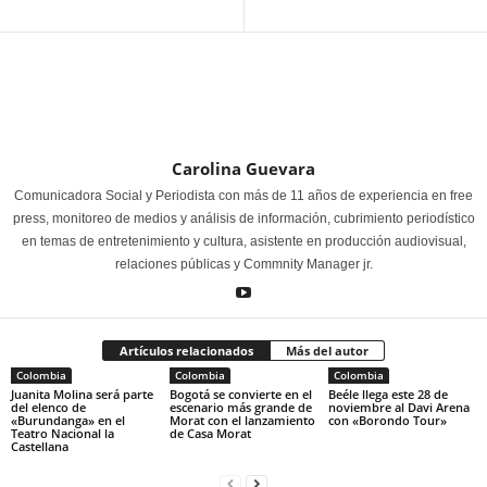
Carolina Guevara
Comunicadora Social y Periodista con más de 11 años de experiencia en free
press, monitoreo de medios y análisis de información, cubrimiento periodístico
en temas de entretenimiento y cultura, asistente en producción audiovisual,
relaciones públicas y Commnity Manager jr.
Artículos relacionados
Más del autor
Colombia
Colombia
Colombia
Juanita Molina será parte
Bogotá se convierte en el
Beéle llega este 28 de
del elenco de
escenario más grande de
noviembre al Davi Arena
«Burundanga» en el
Morat con el lanzamiento
con «Borondo Tour»
Teatro Nacional la
de Casa Morat
Castellana