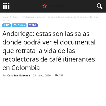
Inicio
Cine
Andariega: estas son las salas donde podrá ver el documental que
retrata...
CINE
COLOMBIA
VIDEO
Andariega: estas son las salas
donde podrá ver el documental
que retrata la vida de las
recolectoras de café itinerantes
en Colombia
Por
Carolina Guevara
-
21 mayo, 2026
157