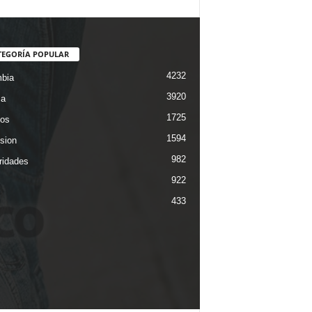
TEGORÍA POPULAR
4232
bia
3920
ca
1725
os
1594
ision
982
ridades
922
433