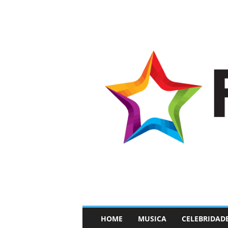
–
HOME
MUSICA
CELEBRIDAD
F