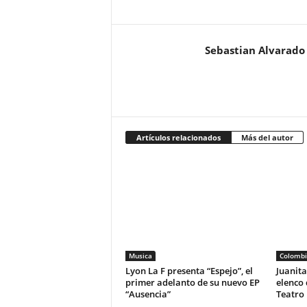
Sebastian Alvarado
Artículos relacionados
Más del autor
Musica
Colombi
Lyon La F presenta “Espejo”, el
Juanita
primer adelanto de su nuevo EP
elenco
“Ausencia”
Teatro 