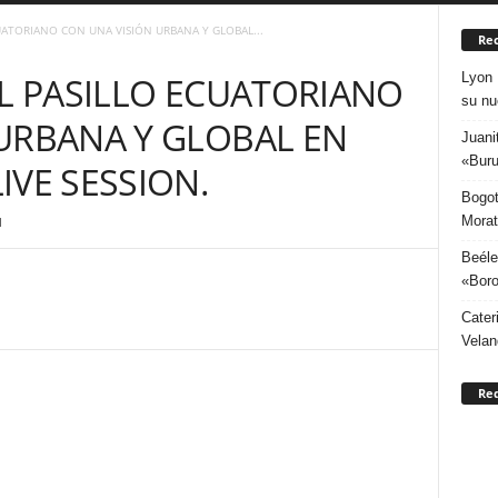
UATORIANO CON UNA VISIÓN URBANA Y GLOBAL...
Rec
Lyon 
EL PASILLO ECUATORIANO
su nu
URBANA Y GLOBAL EN
Juani
«Buru
IVE SESSION.
Bogot
Morat
1
Beéle
«Boro
Cater
Velan
Re