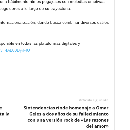
iona hábilmente ritmos pegajosos con melodías emotivas,
guidores a lo largo de su trayectoria.
internacionalización, donde busca combinar diversos estilos
sponible en todas las plataformas digitales y
h?v=4AL60DyrFfU
Artículo siguiente
e
Sintendencias rinde homenaje a Omar
ta la
Geles a dos años de su fallecimiento
con una versión rock de «Las razones
del amor»