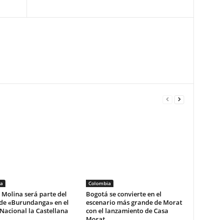
a
Colombia
 Molina será parte del
Bogotá se convierte en el
 de «Burundanga» en el
escenario más grande de Morat
Nacional la Castellana
con el lanzamiento de Casa
Morat