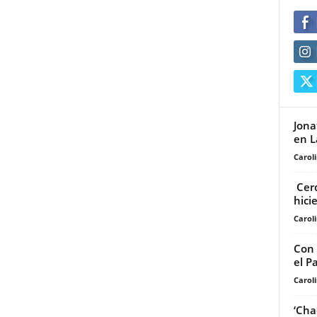
Jona
en L
Carol
Cerc
hici
Carol
Con 
el P
Carol
‘Cha