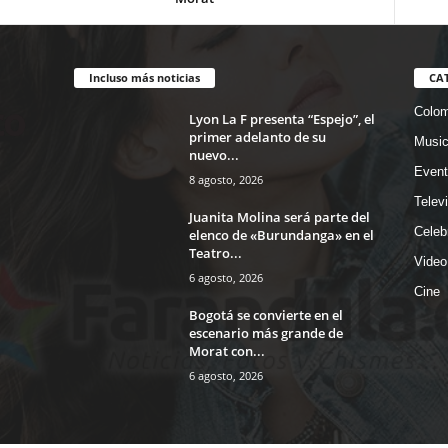
Incluso más noticias
CA
Colom
Lyon La F presenta “Espejo”, el
primer adelanto de su
Musi
nuevo...
Event
8 agosto, 2026
Telev
Juanita Molina será parte del
Celeb
elenco de «Burundanga» en el
Teatro...
Video
6 agosto, 2026
Cine
Bogotá se convierte en el
escenario más grande de
Morat con...
6 agosto, 2026