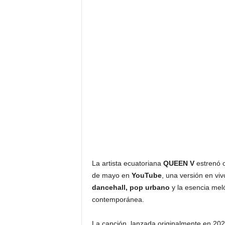
La artista ecuatoriana
QUEEN V
estrenó o
de mayo en
YouTube
, una versión en viv
dancehall, pop urbano
y la esencia mel
contemporánea.
La canción, lanzada originalmente en 2025