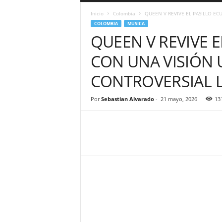
a
Inicio
Colombia
QUEEN V REVIVE EL PASILLO EC
r
COLOMBIA
MUSICA
a
QUEEN V REVIVE 
n
d
CON UNA VISIÓN 
u
l
CONTROVERSIAL L
a
.
C
Por
Sebastian Alvarado
-
21 mayo, 2026
13
O
N
o
t
i
c
i
a
s
d
e