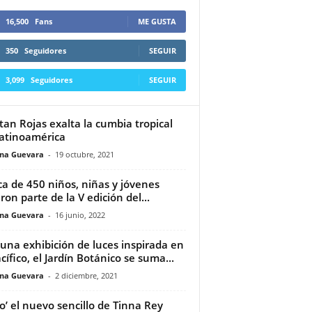
16,500
Fans
ME GUSTA
350
Seguidores
SEGUIR
3,099
Seguidores
SEGUIR
tan Rojas exalta la cumbia tropical
atinoamérica
ina Guevara
-
19 octubre, 2021
a de 450 niños, niñas y jóvenes
eron parte de la V edición del...
ina Guevara
-
16 junio, 2022
una exhibición de luces inspirada en
acífico, el Jardín Botánico se suma...
ina Guevara
-
2 diciembre, 2021
o’ el nuevo sencillo de Tinna Rey