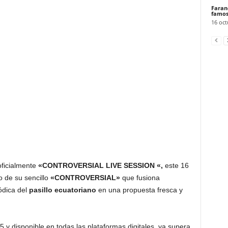
Faran
famos
16 oct
ficialmente
«CONTROVERSIAL LIVE SESSION
«,
este 16
o de su sencillo
«CONTROVERSIAL»
que fusiona
ódica del
pasillo ecuatoriano
en una propuesta fresca y
 y disponible en todas las plataformas digitales, ya supera