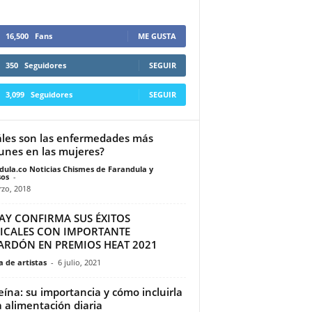
16,500
Fans
ME GUSTA
350
Seguidores
SEGUIR
3,099
Seguidores
SEGUIR
les son las enfermedades más
nes en las mujeres?
dula.co Noticias Chismes de Farandula y
os
-
zo, 2018
AY CONFIRMA SUS ÉXITOS
ICALES CON IMPORTANTE
ARDÓN EN PREMIOS HEAT 2021
 de artistas
-
6 julio, 2021
eína: su importancia y cómo incluirla
a alimentación diaria