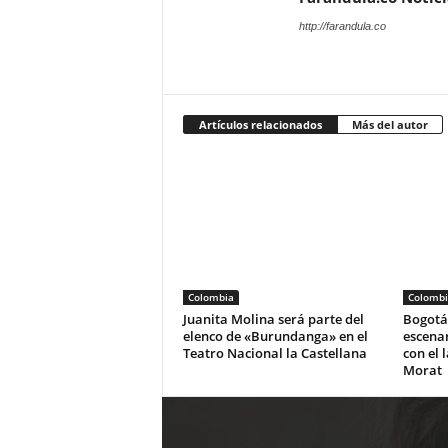
http://farandula.co
Artículos relacionados
Más del autor
Colombia
Colombi
Juanita Molina será parte del
Bogotá 
elenco de «Burundanga» en el
escena
Teatro Nacional la Castellana
con el 
Morat