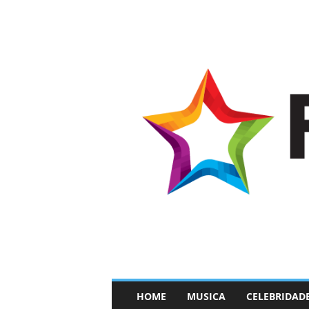
–
HOME
MUSICA
CELEBRIDAD
F