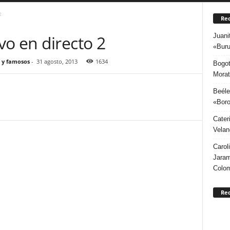
2
Rec
Juani
o en directo 2
«Buru
 y famosos
-
31 agosto, 2013
1634
Bogot
Morat
Beéle
«Boro
Cater
Velan
Carol
Jaram
Colo
Re