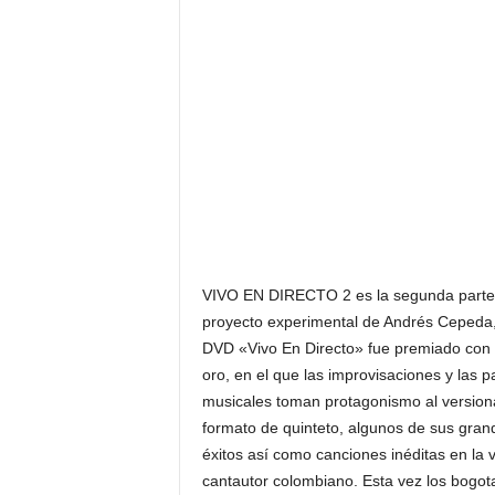
F
a
m
o
s
o
s
VIVO EN DIRECTO 2 es la segunda parte
proyecto experimental de Andrés Cepeda
DVD «Vivo En Directo» fue premiado con 
oro, en el que las improvisaciones y las p
musicales toman protagonismo al version
formato de quinteto, algunos de sus gran
éxitos así como canciones inéditas en la 
cantautor colombiano. Esta vez los bogot