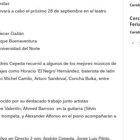
estas
Carol
levará a cabo el próximo 28 de septiembre en el teatro
Cerc
Feri
Carol
iecer Gaitán
rique Buenaventura
niversidad del Norte
Andrés Cepeda recurrió a algunos de los mejores músicos de
ajes como Horacio ‘El Negro’ Hernández, baterista de latín
o Michel Camilo, Arturo Sandoval, Concha Buika, entre
ocido por su destacado trabajo junto artistas
 Valentín; Ahmed Barroso en la guitarra (Silvio
y trompeta, y Alexander Alfonso en el piano acompañarán a
ivo en Directo 2 son: Andrés Cepeda, Jorge Luis Piloto,