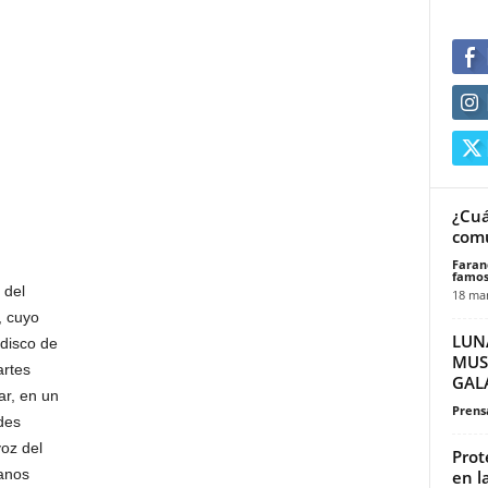
¿Cuá
comu
Faran
famos
 del
18 mar
, cuyo
LUN
disco de
MUS
artes
GAL
ar, en un
Prensa
des
voz del
Prot
anos
en l