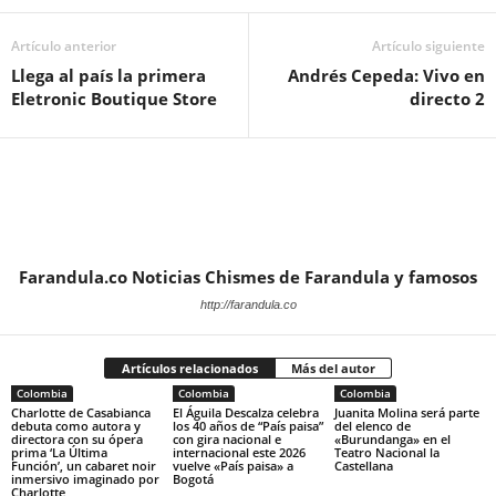
Artículo anterior
Artículo siguiente
Llega al país la primera
Andrés Cepeda: Vivo en
Eletronic Boutique Store
directo 2
Farandula.co Noticias Chismes de Farandula y famosos
http://farandula.co
Artículos relacionados
Más del autor
Colombia
Colombia
Colombia
Charlotte de Casabianca
El Águila Descalza celebra
Juanita Molina será parte
debuta como autora y
los 40 años de “País paisa”
del elenco de
directora con su ópera
con gira nacional e
«Burundanga» en el
prima ‘La Última
internacional este 2026
Teatro Nacional la
Función’, un cabaret noir
vuelve «País paisa» a
Castellana
inmersivo imaginado por
Bogotá
Charlotte