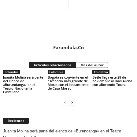
Farandula.Co
Artículos relacionados
Más del autor
Colombia
Colombia
Colombia
Juanita Molina será parte
Bogotá se convierte en el
Beéle llega este 28 de
del elenco de
escenario más grande de
noviembre al Davi Arena
«Burundanga» en el
Morat con el lanzamiento
con «Borondo Tour»
Teatro Nacional la
de Casa Morat
Castellana
Recientes
Juanita Molina será parte del elenco de «Burundanga» en el Teatro