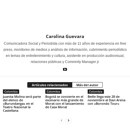
Carolina Guevara
Comunicadora Social y Periodista con más de 11 años de experiencia en free
press, monitoreo de medios y análisis de información, cubrimiento periodístico
en temas de entretenimiento y cultura, asistente en producción audiovisual,
relaciones públicas y Commnity Manager jr.
Artículos relacionados
Más del autor
Colombia
Colombia
Colombia
Juanita Molina será parte
Bogotá se convierte en el
Beéle llega este 28 de
del elenco de
escenario más grande de
noviembre al Davi Arena
«Burundanga» en el
Morat con el lanzamiento
con «Borondo Tour»
Teatro Nacional la
de Casa Morat
Castellana