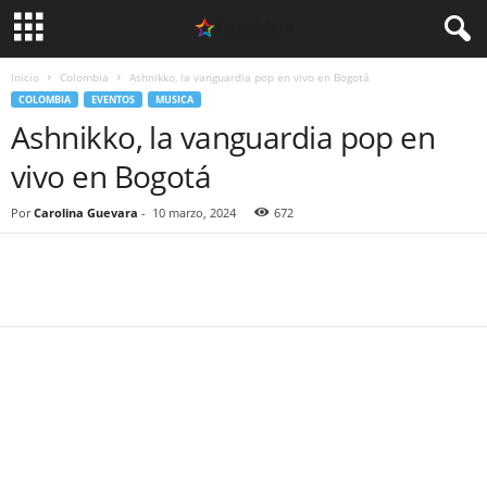
Inicio
Colombia
Ashnikko, la vanguardia pop en vivo en Bogotá
COLOMBIA
EVENTOS
MUSICA
Ashnikko, la vanguardia pop en
vivo en Bogotá
Por
Carolina Guevara
-
10 marzo, 2024
672