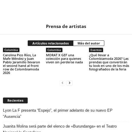
Prensa de artistas
Artículos relacionados
Más del autor
Colombia
Colombia
Eventos
Carolina Pico Ríos, La
MORAT X GEF una
¿Qué llevar a
Mafe Méndez y Juan
colección para quienes
Colombiamoda 2026? Las
Pablo Jaramillo llevaron
viven sin perderse nada
prendas que convertirán
el second hand al front
tu look en uno de los más
row de Colombiamoda
fotografiados de la feria
2026
Recientes
Lyon La F presenta “Espejo”, el primer adelanto de su nuevo EP
“Ausencia”
Juanita Molina será parte del elenco de «Burundanga» en el Teatro