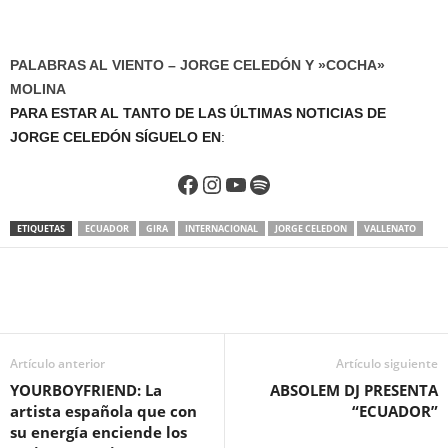
PALABRAS AL VIENTO – JORGE CELEDÓN Y »COCHA»
MOLINA
PARA ESTAR AL TANTO DE LAS ÚLTIMAS NOTICIAS DE
JORGE CELEDÓN SÍGUELO EN
:
Facebook
Instagram
YouTube
Spotify
ETIQUETAS
ECUADOR
GIRA
INTERNACIONAL
JORGE CELEDON
VALLENATO
Artículo anterior
Artículo siguiente
YOURBOYFRIEND: La
ABSOLEM DJ PRESENTA
artista española que con
“ECUADOR”
su energía enciende los