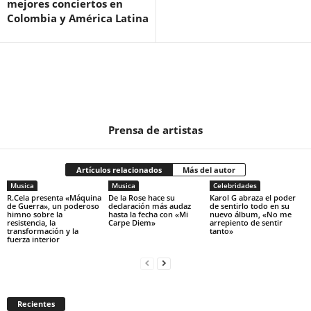
mejores conciertos en
Colombia y América Latina
Prensa de artistas
Artículos relacionados
Más del autor
Musica
Musica
Celebridades
R.Cela presenta «Máquina
De la Rose hace su
Karol G abraza el poder
de Guerra», un poderoso
declaración más audaz
de sentirlo todo en su
himno sobre la
hasta la fecha con «Mi
nuevo álbum, «No me
resistencia, la
Carpe Diem»
arrepiento de sentir
transformación y la
tanto»
fuerza interior
Recientes