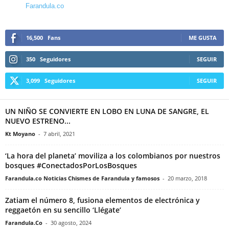
Farandula.co
16,500
Fans
ME GUSTA
350
Seguidores
SEGUIR
3,099
Seguidores
SEGUIR
UN NIÑO SE CONVIERTE EN LOBO EN LUNA DE SANGRE, EL
NUEVO ESTRENO...
Kt Moyano
-
7 abril, 2021
‘La hora del planeta’ moviliza a los colombianos por nuestros
bosques #ConectadosPorLosBosques
Farandula.co Noticias Chismes de Farandula y famosos
-
20 marzo, 2018
Zatiam el número 8, fusiona elementos de electrónica y
reggaetón en su sencillo ‘Llégate’
Farandula.Co
-
30 agosto, 2024