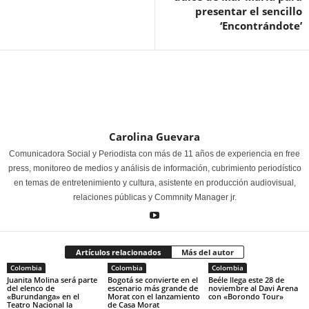
presentar el sencillo
‘Encontrándote’
Carolina Guevara
Comunicadora Social y Periodista con más de 11 años de experiencia en free
press, monitoreo de medios y análisis de información, cubrimiento periodístico
en temas de entretenimiento y cultura, asistente en producción audiovisual,
relaciones públicas y Commnity Manager jr.
Artículos relacionados
Más del autor
Colombia
Colombia
Colombia
Juanita Molina será parte
Bogotá se convierte en el
Beéle llega este 28 de
del elenco de
escenario más grande de
noviembre al Davi Arena
«Burundanga» en el
Morat con el lanzamiento
con «Borondo Tour»
Teatro Nacional la
de Casa Morat