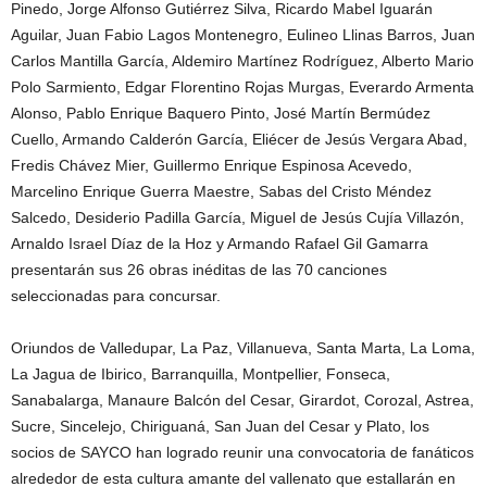
Pinedo, Jorge Alfonso Gutiérrez Silva, Ricardo Mabel Iguarán
Aguilar, Juan Fabio Lagos Montenegro, Eulineo Llinas Barros, Juan
Carlos Mantilla García, Aldemiro Martínez Rodríguez, Alberto Mario
Polo Sarmiento, Edgar Florentino Rojas Murgas, Everardo Armenta
Alonso, Pablo Enrique Baquero Pinto, José Martín Bermúdez
Cuello, Armando Calderón García, Eliécer de Jesús Vergara Abad,
Fredis Chávez Mier, Guillermo Enrique Espinosa Acevedo,
Marcelino Enrique Guerra Maestre, Sabas del Cristo Méndez
Salcedo, Desiderio Padilla García, Miguel de Jesús Cujía Villazón,
Arnaldo Israel Díaz de la Hoz y Armando Rafael Gil Gamarra
presentarán sus 26 obras inéditas de las 70 canciones
seleccionadas para concursar.
Oriundos de Valledupar, La Paz, Villanueva, Santa Marta, La Loma,
La Jagua de Ibirico, Barranquilla, Montpellier, Fonseca,
Sanabalarga, Manaure Balcón del Cesar, Girardot, Corozal, Astrea,
Sucre, Sincelejo, Chiriguaná, San Juan del Cesar y Plato, los
socios de SAYCO han logrado reunir una convocatoria de fanáticos
alrededor de esta cultura amante del vallenato que estallarán en