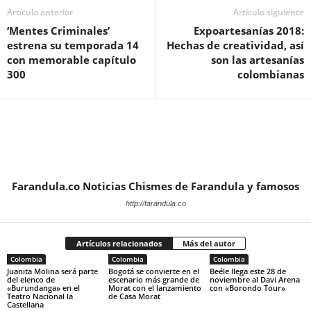
Artículo anterior
Artículo siguiente
‘Mentes Criminales’
Expoartesanías 2018:
estrena su temporada 14
Hechas de creatividad, así
con memorable capítulo
son las artesanías
300
colombianas
Farandula.co Noticias Chismes de Farandula y famosos
http://farandula.co
Artículos relacionados
Más del autor
Colombia
Colombia
Colombia
Juanita Molina será parte
Bogotá se convierte en el
Beéle llega este 28 de
del elenco de
escenario más grande de
noviembre al Davi Arena
«Burundanga» en el
Morat con el lanzamiento
con «Borondo Tour»
Teatro Nacional la
de Casa Morat
Castellana