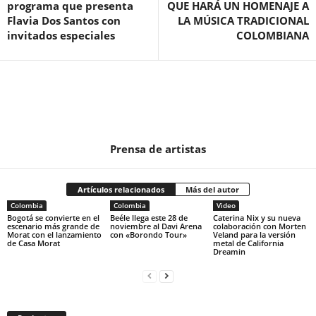
programa que presenta
QUE HARÁ UN HOMENAJE A
Flavia Dos Santos con
LA MÚSICA TRADICIONAL
invitados especiales
COLOMBIANA
Prensa de artistas
Artículos relacionados
Más del autor
Colombia
Colombia
Video
Bogotá se convierte en el
Beéle llega este 28 de
Caterina Nix y su nueva
escenario más grande de
noviembre al Davi Arena
colaboración con Morten
Morat con el lanzamiento
con «Borondo Tour»
Veland para la versión
de Casa Morat
metal de California
Dreamin