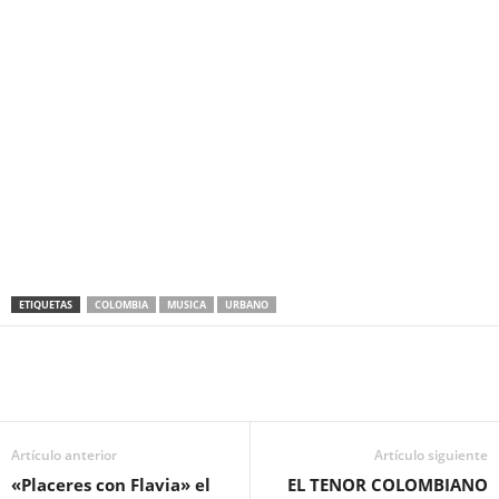
ETIQUETAS
COLOMBIA
MUSICA
URBANO
Artículo anterior
Artículo siguiente
«Placeres con Flavia» el
EL TENOR COLOMBIANO