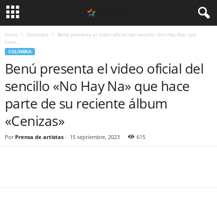
Inicio
Colombia
Benú presenta el video oficial del sencillo «No Hay Na» que
hace...
COLOMBIA
Benú presenta el video oficial del
sencillo «No Hay Na» que hace
parte de su reciente álbum
«Cenizas»
Por
Prensa de artistas
-
15 septiembre, 2023
615