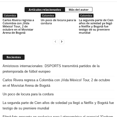
Artículos relacionados
Más del autor
Colombia
Colombia
Colombia
Carlos Rivera regresa a
Un poco de locura para la
La segunda parte de Cien
Colombia con ¡Vida
cordura
años de soledad ya llegó
México! Tour, 2 de
a Netflix y Bogotá fue
octubre en el Movistar
testigo de su premiere
Arena de Bogotá
mundial
Recientes
Amistosos internacionales: DSPORTS transmitirá partidos de la
pretemporada de fútbol europeo
Carlos Rivera regresa a Colombia con ¡Vida México! Tour, 2 de octubre
en el Movistar Arena de Bogotá
Un poco de locura para la cordura
La segunda parte de Cien años de soledad ya llegó a Netflix y Bogotá fue
testigo de su premiere mundial
Film&Arts presenta en exclusiva para Latinoamérica el especial “Graham