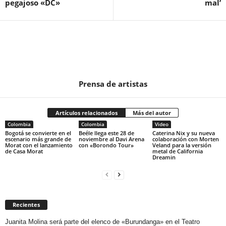
pegajoso «DC»
mal’
Prensa de artistas
Artículos relacionados
Más del autor
Colombia
Colombia
Video
Bogotá se convierte en el
Beéle llega este 28 de
Caterina Nix y su nueva
escenario más grande de
noviembre al Davi Arena
colaboración con Morten
Morat con el lanzamiento
con «Borondo Tour»
Veland para la versión
de Casa Morat
metal de California
Dreamin
Recientes
Juanita Molina será parte del elenco de «Burundanga» en el Teatro