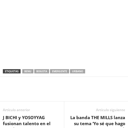
ETIQUETAS
BENU
BOGOTA
EMERGENTE
URBANO
Artículo anterior
Artículo siguiente
J BICHI y YOSOYYAG
La banda THE MILLS lanza
fusionan talento en el
su tema ‘Yo sé que hago