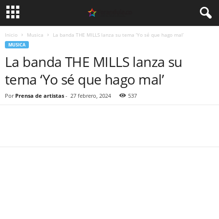
Inicio
Musica
La banda THE MILLS lanza su tema ‘Yo sé que hago mal’
MUSICA
La banda THE MILLS lanza su
tema ‘Yo sé que hago mal’
Por
Prensa de artistas
-
27 febrero, 2024
537