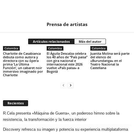
Prensa de artistas
Artículos relacionados
Más del autor
Colombia
Colombia
Colombia
Charlotte de Casabianca
El Águila Descalza celebra
Juanita Molina será parte
debuta como autora y
los 40 años de “País paisa”
del elenco de
directora con su ópera
con gira nacional e
«Burundanga» en el
prima ‘La Última
internacional este 2026
Teatro Nacional la
Función’, un cabaret noir
vuelve «País paisa» a
Castellana
inmersivo imaginado por
Bogotá
Charlotte
Recientes
R.Cela presenta «Máquina de Guerra», un poderoso himno sobre la
resistencia, la transformación y la fuerza interior
Discovery refresca su imagen y potencia su experiencia multiplataforma