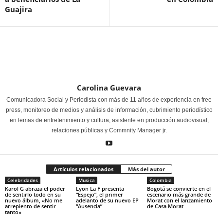
Guajira
Carolina Guevara
Comunicadora Social y Periodista con más de 11 años de experiencia en free
press, monitoreo de medios y análisis de información, cubrimiento periodístico
en temas de entretenimiento y cultura, asistente en producción audiovisual,
relaciones públicas y Commnity Manager jr.
Artículos relacionados
Más del autor
Celebridades
Musica
Colombia
Karol G abraza el poder
Lyon La F presenta
Bogotá se convierte en el
de sentirlo todo en su
“Espejo”, el primer
escenario más grande de
nuevo álbum, «No me
adelanto de su nuevo EP
Morat con el lanzamiento
arrepiento de sentir
“Ausencia”
de Casa Morat
tanto»