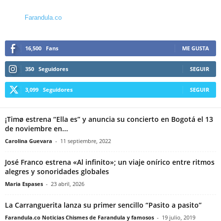
Farandula.co
16,500
Fans
ME GUSTA
350
Seguidores
SEGUIR
3,099
Seguidores
SEGUIR
¡Timø estrena “Ella es” y anuncia su concierto en Bogotá el 13
de noviembre en...
Carolina Guevara
-
11 septiembre, 2022
José Franco estrena «Al infinito»; un viaje onírico entre ritmos
alegres y sonoridades globales
Maria Espases
-
23 abril, 2026
La Carranguerita lanza su primer sencillo “Pasito a pasito”
Farandula.co Noticias Chismes de Farandula y famosos
-
19 julio, 2019