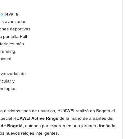
ro
lleva la
nes avanzadas
ones deportivas
 pantalla Full-
ateriales más
 running,
sional.
 avanzadas de
icular y
cnologías
 distintos tipos de usuarios,
HUAWEI
realizó en Bogotá el
special
HUAWEI Active Rings
de la mano de amantes del
 de Bogotá
, quienes participaron en una jornada diseñada
s nuevos relojes inteligentes.