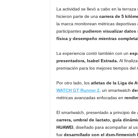
La actividad se llevó a cabo en la terraza
hicieron parte de una
carrera de 5 kilóm
la marca monitorean métricas deportivas du
participantes
pudieron visualizar datos 
física y desempeño mientras completab
La experiencia contó también con un
esp
presentadora, Isabel Estrada.
Al finaliz
premiación para los mejores tiempos del r
Por otro lado, los
atletas de la Liga de 
WATCH GT Runner 2
, un smartwatch
de
métricas avanzadas enfocadas en
rendim
El smartwatch, presentado a principio de
carrera, umbral de lactato, guía dinám
HUAWEI
, diseñado para acompañar al us
fue
desarrollado con el dsm-firmenich 