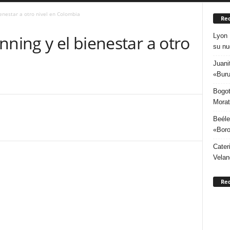
ienestar a otro nivel en Colombia
Rec
Lyon 
nning y el bienestar a otro
su nu
Juani
«Buru
Bogot
Morat
Beéle
«Boro
Cater
Velan
Re