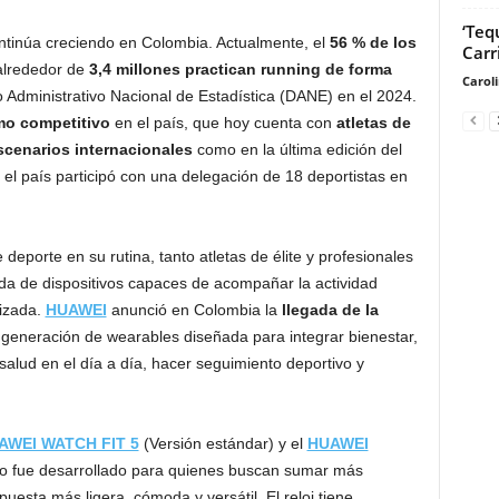
‘Teq
 continúa creciendo en Colombia. Actualmente, el
56 % de los
Carri
alrededor de
3,4 millones practican running de forma
Carol
 Administrativo Nacional de Estadística (DANE) en el 2024.
mo competitivo
en el país, que hoy cuenta con
atletas de
escenarios internacionales
como en la última edición del
l país participó con una delegación de 18 deportistas en
eporte en su rutina, tanto atletas de élite y profesionales
a de dispositivos capaces de acompañar la actividad
lizada.
HUAWEI
anunció en Colombia la
llegada de la
 generación de wearables diseñada para integrar bienestar,
salud en el día a día, hacer seguimiento deportivo y
AWEI WATCH FIT 5
(Versión estándar) y el
HUAWEI
ero fue desarrollado para quienes buscan sumar más
puesta más ligera, cómoda y versátil. El reloj tiene