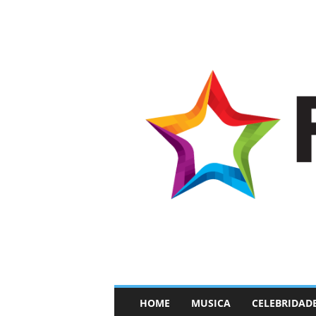
–
HOME
MUSICA
CELEBRIDAD
F