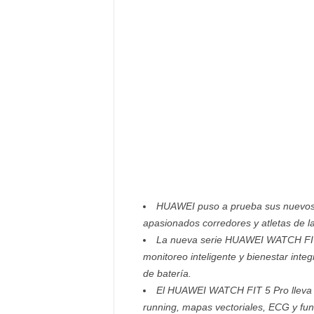
F
a
m
o
s
o
s
HUAWEI puso a prueba sus nuevos w
apasionados corredores y atletas de la
La nueva serie HUAWEI WATCH FIT 5
monitoreo inteligente y bienestar integ
de batería.
El HUAWEI WATCH FIT 5 Pro lleva la
running, mapas vectoriales, ECG y fu