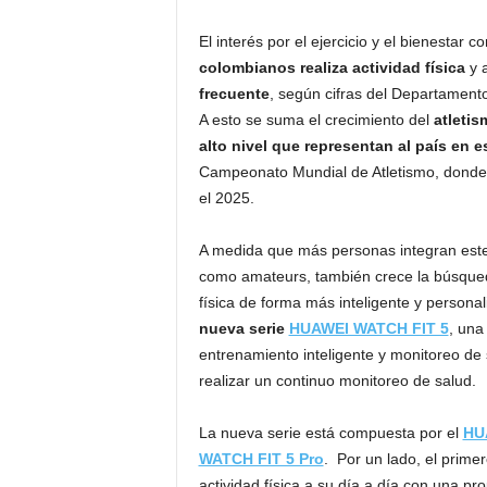
El interés por el ejercicio y el bienestar
colombianos realiza actividad física
y 
frecuente
, según cifras del Departamento
A esto se suma el crecimiento del
atletis
alto nivel que representan al país en 
Campeonato Mundial de Atletismo, donde e
el 2025.
A medida que más personas integran este d
como amateurs, también crece la búsqued
física de forma más inteligente y persona
nueva serie
HUAWEI WATCH FIT 5
, una
entrenamiento inteligente y monitoreo de 
realizar un continuo monitoreo de salud.
La nueva serie está compuesta por el
HU
WATCH FIT 5 Pro
. Por un lado, el prim
actividad física a su día a día con una pro