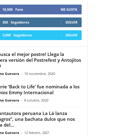
16,500
Fans
ME GUSTA
350
Seguidores
SEGUIR
3,099
Seguidores
SEGUIR
busca el mejor postre! Llega la
era versión del Postrefest y Antojitos
0
ina Guevara
-
10 noviembre, 2020
erie ‘Back to Life’ fue nominada a los
ios Emmy Internacional
ina Guevara
-
8 octubre, 2020
antautora peruana La Lá lanza
agros”, una bachata dulce que nos
 del...
ina Guevara
-
12 febrero, 2021