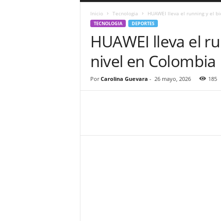
a
Inicio
Tecnologia
HUAWEI lleva el running y el b
r
TECNOLOGIA
DEPORTES
a
HUAWEI lleva el ru
n
d
nivel en Colombia
u
l
a
Por
Carolina Guevara
-
26 mayo, 2026
185
.
C
O
N
o
t
i
c
i
a
s
d
e