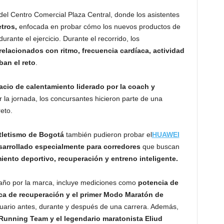
 del Centro Comercial Plaza Central, donde los asistentes
etros,
enfocada en probar cómo los nuevos productos de
rante el ejercicio. Durante el recorrido, los
relacionados con ritmo, frecuencia cardíaca, actividad
an el reto
.
acio de calentamiento liderado por la coach y
ar la jornada, los concursantes hicieron parte de una
eto.
Atletismo de Bogotá
también pudieron probar el
HUAWEI
sarrollado especialmente para corredores
que buscan
iento deportivo, recuperación y entreno inteligente.
 año por la marca, incluye mediciones como
potencia de
ica de recuperación y el primer Modo Maratón de
uario antes, durante y después de una carrera. Además,
Running Team y el legendario maratonista Eliud