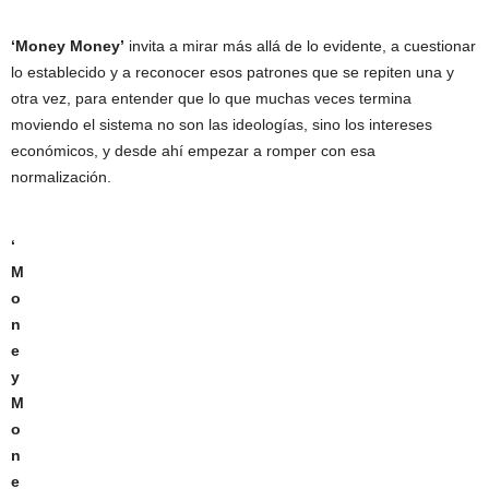
‘Money Money’
invita a mirar más allá de lo evidente, a cuestionar
lo establecido y a reconocer esos patrones que se repiten una y
otra vez, para entender que lo que muchas veces termina
moviendo el sistema no son las ideologías, sino los intereses
económicos, y desde ahí empezar a romper con esa
normalización.
‘
M
o
n
e
y
M
o
n
e