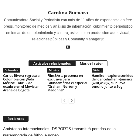
Carolina Guevara
Comunicadora Social y Periodista con más de 11 años de experiencia en free
press, monitoreo de medios y análisis de información, cubrimiento periodístico
en temas de entretenimiento y cultura, asistente en producción audiovisual,
relaciones públicas y Commnity Manager jr.
Artículos relacionados
Más del autor
Colombia
Musica
Video
Carlos Rivera regresa a
Film&Arts presenta en
Hamilton explora sonidos
Colombia con ¡Vida
exclusiva para
del dancehall en «Jamaica
México! Tour, 2 de
Latinoamérica el especial
(wiki,wiki)», su nuevo
octubre en el Movistar
“Graham Norton y
sencillo junto a Sog
Arena de Bogotá
Madonna”
Recientes
Amistosos internacionales: DSPORTS transmitirá partidos de la
pretemporada de fútbol europeo