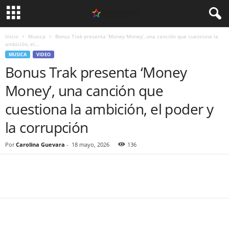
Inicio
Musica
Bonus Trak presenta ‘Money Money’, una canción que cuestiona la
ambición, el...
MUSICA
VIDEO
Bonus Trak presenta ‘Money
Money’, una canción que
cuestiona la ambición, el poder y
la corrupción
Por
Carolina Guevara
-
18 mayo, 2026
136