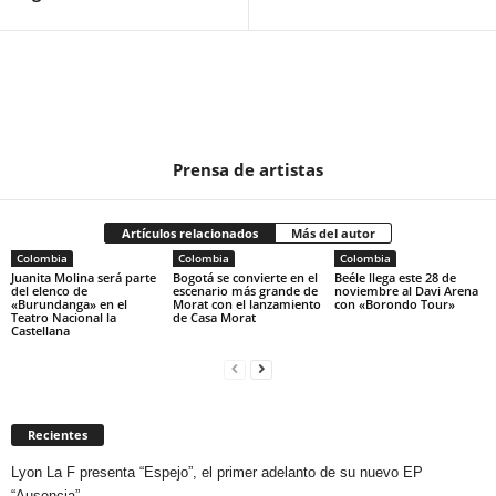
Prensa de artistas
Artículos relacionados
Más del autor
Colombia
Colombia
Colombia
Juanita Molina será parte
Bogotá se convierte en el
Beéle llega este 28 de
del elenco de
escenario más grande de
noviembre al Davi Arena
«Burundanga» en el
Morat con el lanzamiento
con «Borondo Tour»
Teatro Nacional la
de Casa Morat
Castellana
Recientes
Lyon La F presenta “Espejo”, el primer adelanto de su nuevo EP
“Ausencia”