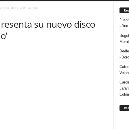
 disco ‘Más allá del mundo’
Rec
Juani
resenta su nuevo disco
«Buru
o’
Bogot
Morat
Beéle
«Boro
Cater
Velan
Carol
Jaram
Colo
Re