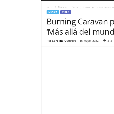
a
Inicio
Musica
Burning Caravan presenta su nuevo
r
MUSICA
VIDEO
a
Burning Caravan p
n
d
‘Más allá del mund
u
l
a
Por
Carolina Guevara
-
15 mayo, 2022
815
.
C
O
N
o
t
i
c
i
a
s
d
e