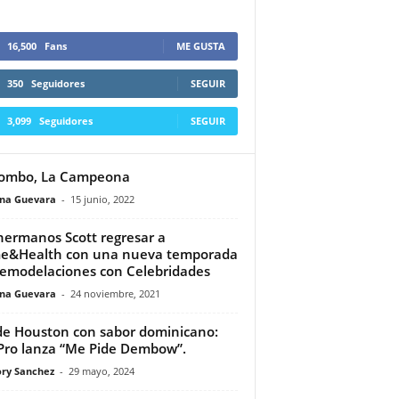
16,500
Fans
ME GUSTA
350
Seguidores
SEGUIR
3,099
Seguidores
SEGUIR
ombo, La Campeona
ina Guevara
-
15 junio, 2022
hermanos Scott regresar a
e&Health con una nueva temporada
emodelaciones con Celebridades
ina Guevara
-
24 noviembre, 2021
e Houston con sabor dominicano:
 Pro lanza “Me Pide Dembow”.
ry Sanchez
-
29 mayo, 2024