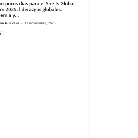
an pocos días para el She Is Global
m 2025: liderazgos globales,
emia y...
ina Guevara
-
13 noviembre, 2025