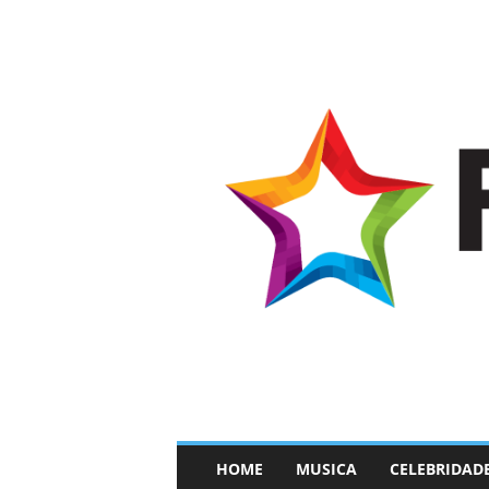
–
HOME
MUSICA
CELEBRIDAD
F