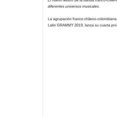
El nuevo álbum de la banda franco-chilen
diferentes universos musicales.
La agrupación franco-chileno-colombian
Latin GRAMMY 2019, lanza su cuarta pro