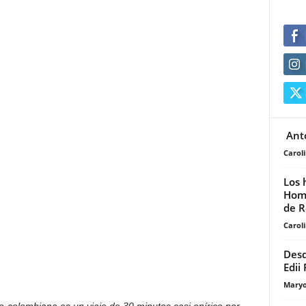
Ant
Carol
Los 
Hom
de R
Carol
Desd
Edii
Maryo