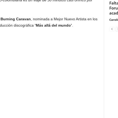
o-colombiana es un viaje de 30 minutos casi onírico por
Falt
Foru
acad
a
Burning Caravan
, nominada a Mejor Nuevo Artista en los
Carol
ducción discográfica
‘Más allá del mundo’
.