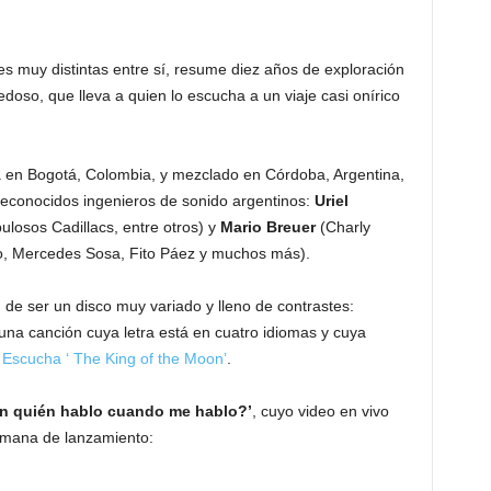
 muy distintas entre sí, resume diez años de exploración
oso, que lleva a quien lo escucha a un viaje casi onírico
a en Bogotá, Colombia, y mezclado en Córdoba, Argentina,
 reconocidos ingenieros de sonido argentinos:
Uriel
ulosos Cadillacs, entre otros) y
Mario Breuer
(Charly
eo, Mercedes Sosa, Fito Páez y muchos más).
n de ser un disco muy variado y lleno de contrastes:
 una canción cuya letra está en cuatro idiomas y cuya
:
Escucha ‘ The King of the Moon’
.
n quién hablo cuando me hablo?’
, cuyo video en vivo
semana de lanzamiento: