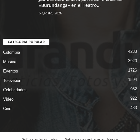
«Burundanga» en el Teatro...
6 agosto, 2026
CATEGORÍA POPULAR
4233
Colombia
3920
Musica
1726
Eventos
1594
Television
982
Celebridades
922
Video
433
Cine
Software de contratos
Software de contratos en Mexico