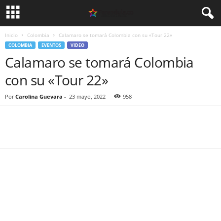
Inicio
Colombia
Calamaro se tomará Colombia con su «Tour 22»
COLOMBIA
EVENTOS
VIDEO
Calamaro se tomará Colombia
con su «Tour 22»
Por
Carolina Guevara
-
23 mayo, 2022
958