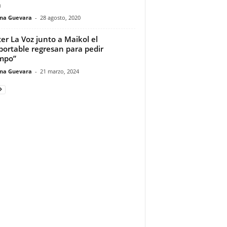
a
ina Guevara
-
28 agosto, 2020
ter La Voz junto a Maikol el
portable regresan para pedir
mpo”
ina Guevara
-
21 marzo, 2024