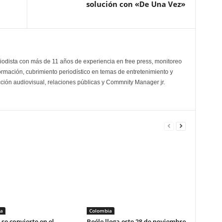
solución con «De Una Vez»
odista con más de 11 años de experiencia en free press, monitoreo
ormación, cubrimiento periodístico en temas de entretenimiento y
cción audiovisual, relaciones públicas y Commnity Manager jr.
a
Colombia
se convierte en el
Beéle llega este 28 de noviembre