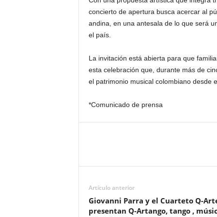
Con una propuesta artística que integra tr
concierto de apertura busca acercar al pú
andina, en una antesala de lo que será un
el país.
La invitación está abierta para que famil
esta celebración que, durante más de cinc
el patrimonio musical colombiano desde el
*Comunicado de prensa
Artículo anterior
Giovanni Parra y el Cuarteto Q-Art
presentan Q-Artango, tango , músi