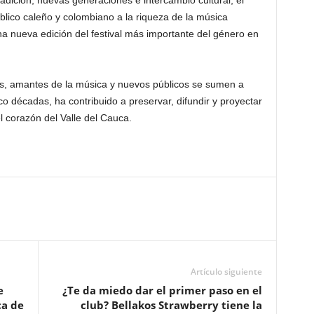
adición, nuevas generaciones e intercambio cultural, el
blico caleño y colombiano a la riqueza de la música
a nueva edición del festival más importante del género en
ias, amantes de la música y nuevos públicos se sumen a
o décadas, ha contribuido a preservar, difundir y proyectar
 corazón del Valle del Cauca.
Artículo siguiente
e
¿Te da miedo dar el primer paso en el
ca de
club? Bellakos Strawberry tiene la