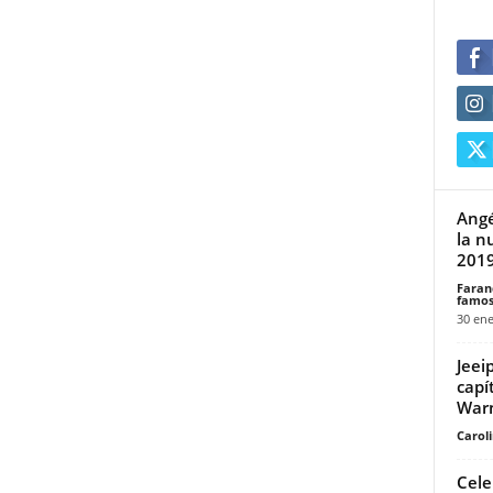
Angé
la n
201
Faran
famos
30 ene
Jeei
capí
Warn
Carol
Cele