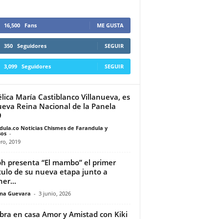
16,500
Fans
ME GUSTA
350
Seguidores
SEGUIR
3,099
Seguidores
SEGUIR
lica María Castiblanco Villanueva, es
ueva Reina Nacional de la Panela
9
dula.co Noticias Chismes de Farandula y
os
-
ro, 2019
ph presenta “El mambo” el primer
tulo de su nueva etapa junto a
er...
ina Guevara
-
3 junio, 2026
bra en casa Amor y Amistad con Kiki