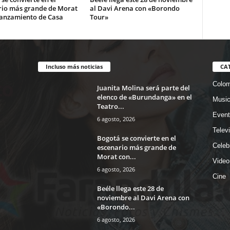
rio más grande de Morat
al Davi Arena con «Borondo
lanzamiento de Casa
Tour»
Incluso más noticias
CA
Colom
Juanita Molina será parte del
elenco de «Burundanga» en el
Musi
Teatro...
Event
6 agosto, 2026
Telev
Bogotá se convierte en el
Celeb
escenario más grande de
Morat con...
Video
6 agosto, 2026
Cine
Beéle llega este 28 de
noviembre al Davi Arena con
«Borondo...
6 agosto, 2026