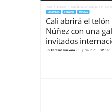
a
Inicio
Eventos
Cali abrirá el telón del 52° Festi
r
COLOMBIA
EVENTOS
MUSICA
a
Cali abrirá el teló
n
d
Núñez con una gal
u
l
invitados internac
a
.
C
Por
Carolina Guevara
-
19 junio, 2026
137
O
N
o
t
i
c
i
a
s
d
e