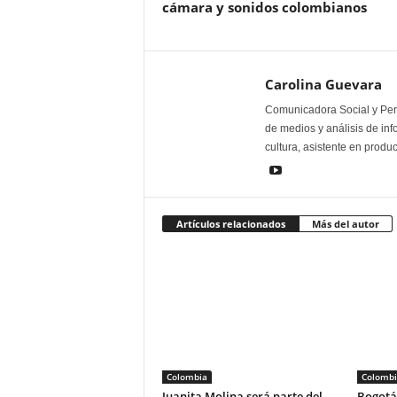
cámara y sonidos colombianos
Carolina Guevara
Comunicadora Social y Peri
de medios y análisis de inf
cultura, asistente en produ
Artículos relacionados
Más del autor
Colombia
Colombi
Juanita Molina será parte del
Bogotá 