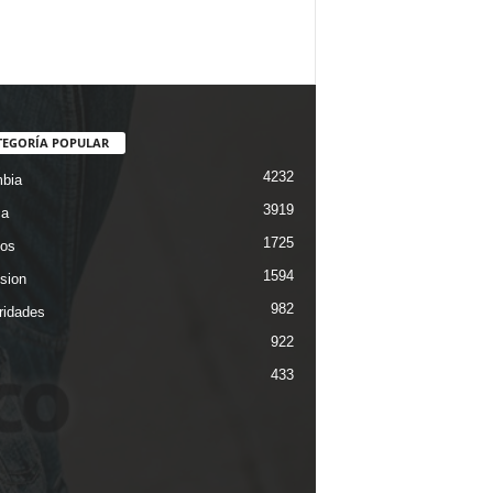
TEGORÍA POPULAR
4232
bia
3919
ca
1725
os
1594
ision
982
ridades
922
433