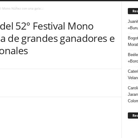
val Mono Núñez con una gala...
Rec
Juani
n del 52° Festival Mono
«Buru
a de grandes ganadores e
Bogot
Morat
ionales
Beéle
«Boro
Cater
Velan
Carol
Jaram
Colo
Re