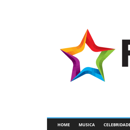
–
HOME
MUSICA
CELEBRIDAD
F