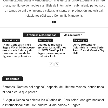
Comunicadora Social y Periodista con más de 11 años de experiencia en free
press, monitoreo de medios y análisis de información, cubrimiento periodístico
en temas de entretenimiento y cultura, asistente en producción audiovisual,
relaciones públicas y Commnity Manager jr.
Artículos relacionados
Más del autor
Celebridades
Tecnologia
Tecnologia
“Ninel Conde: sin filtro”
Cuando la moda se
OPPO presentó en
llega a VIX el 14 de agosto
escucha: los audífonos
Colombia la nueva Serie
una mirada íntima y sin
HUAWEI FreeClip 2 S
Reno16 en el Maloka City
reservas de una de las
llegan para completar
Hall
figuras más polémicas...
cualquier look
Recientes
Estrenos “Rostros del engaño”, especial de Lifetime Movies, donde nada
ni nadie es lo que parece
El Águila Descalza celebra los 40 años de “País paisa” con gira nacional
e internacional este 2026 vuelve «País paisa» a Bogotá