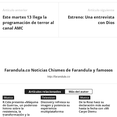
Artículo anterior
Artículo siguiente
Este martes 13 llega la
Estreno: Una entrevista
programación de terror al
con Dios
canal AMC
Farandula.co Noticias Chismes de Farandula y famosos
http://farandula.co
Artículos relacionados
Más del autor
Musica
Television
Musica
R.Cela presenta «Máquina
Discovery refresca su
De la Rose hace su
de Guerra», un poderoso
imagen y potencia su
declaración más audaz
himno sobre la
experiencia
hasta la fecha con «Mi
resistencia, la
multiplataforma
Carpe Diem»
transformación y la