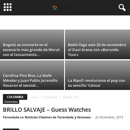
«Burundanga» en el Teatro Nacional la
Castellana
EVENTOS
Carolina Guevara
-
6 agosto, 2026
Bogotá se convierte en el
Beéle llega este 28 de noviembre
escenario más grande de Morat
al Davi Arena con «Borondo
con el lanzamiento...
Tour»
Carolina Pico Ríos, La Mafe
Méndez y Juan Pablo Jaramillo
La Ripoll revoluciona el pop con
llevaron el second...
su sencillo ‘Celosa’
COLOMBIA
Inicio
Colombia
Página 454
Colombia
BRILLO SALVAJE – Guess Watches
Farandula.co Noticias Chismes de Farandula y famosos
-
22 diciembre, 2013