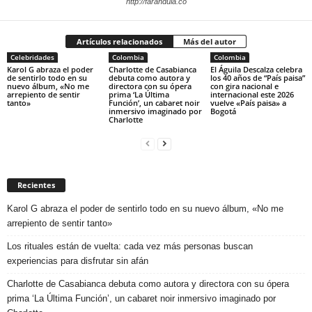
http://farandula.co
Artículos relacionados
Más del autor
Celebridades
Colombia
Colombia
Karol G abraza el poder
Charlotte de Casabianca
El Águila Descalza celebra
de sentirlo todo en su
debuta como autora y
los 40 años de “País paisa”
nuevo álbum, «No me
directora con su ópera
con gira nacional e
arrepiento de sentir
prima ‘La Última
internacional este 2026
tanto»
Función’, un cabaret noir
vuelve «País paisa» a
inmersivo imaginado por
Bogotá
Charlotte
Recientes
Karol G abraza el poder de sentirlo todo en su nuevo álbum, «No me
arrepiento de sentir tanto»
Los rituales están de vuelta: cada vez más personas buscan
experiencias para disfrutar sin afán
Charlotte de Casabianca debuta como autora y directora con su ópera
prima ‘La Última Función’, un cabaret noir inmersivo imaginado por