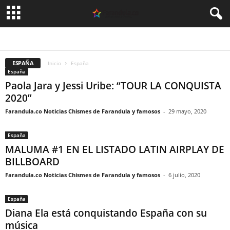
ARGENTINA
CELEBRIDADES
CINE
COLOMBIA
DEPORTES
ESPAÑA
FASHION
MEXICO
MODA
MUSICA
PERU
SIN CATEGORÍA
TEATRO
TECNOLOGIA
TELEVISION
USA
VIDEO
ESPAÑA
Inicio
España
España
Paola Jara y Jessi Uribe: “TOUR LA CONQUISTA
2020”
Farandula.co Noticias Chismes de Farandula y famosos
-
29 mayo, 2020
España
MALUMA #1 EN EL LISTADO LATIN AIRPLAY DE
BILLBOARD
Farandula.co Noticias Chismes de Farandula y famosos
-
6 julio, 2020
España
Diana Ela está conquistando España con su
música