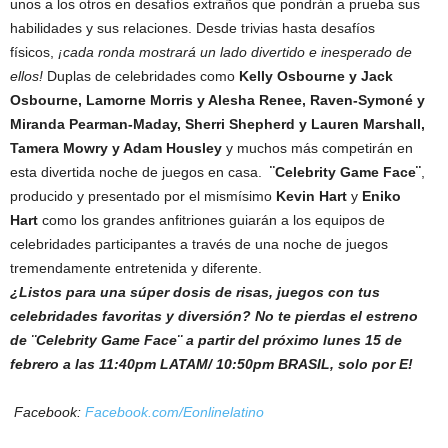
unos a los otros en desafíos extraños que pondrán a prueba sus
habilidades y sus relaciones. Desde trivias hasta desafíos
físicos,
¡cada ronda mostrará un lado divertido e inesperado de
ellos!
Duplas de celebridades como
Kelly Osbourne y Jack
Osbourne, Lamorne Morris y Alesha Renee, Raven-Symoné y
Miranda Pearman-Maday, Sherri Shepherd y Lauren Marshall,
Tamera Mowry y Adam Housley
y muchos más competirán en
esta divertida noche de juegos en casa.
¨Celebrity Game Face¨
,
producido y presentado por el mismísimo
Kevin Hart
y
Eniko
Hart
como los grandes anfitriones guiarán a los equipos de
celebridades participantes a través de una noche de juegos
tremendamente entretenida y diferente.
¿Listos para una súper dosis de risas, juegos con tus
celebridades favoritas y diversión?
No te pierdas el estreno
de ¨Celebrity Game Face¨ a partir del próximo lunes 15 de
febrero a las 11:40pm LATAM/ 10:50pm BRASIL, solo por E!
Facebook:
Facebook.com/Eonlinelatino