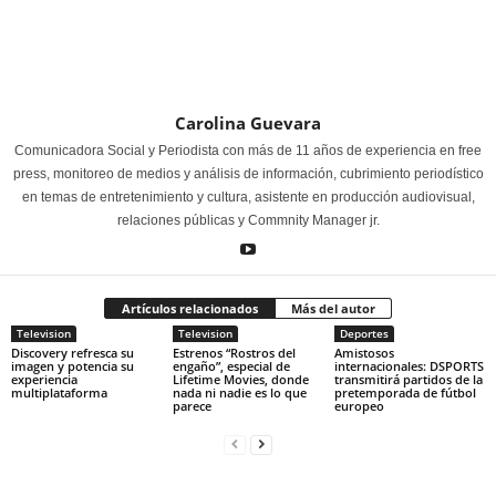
Carolina Guevara
Comunicadora Social y Periodista con más de 11 años de experiencia en free
press, monitoreo de medios y análisis de información, cubrimiento periodístico
en temas de entretenimiento y cultura, asistente en producción audiovisual,
relaciones públicas y Commnity Manager jr.
Artículos relacionados
Más del autor
Television
Television
Deportes
Discovery refresca su
Estrenos “Rostros del
Amistosos
imagen y potencia su
engaño”, especial de
internacionales: DSPORTS
experiencia
Lifetime Movies, donde
transmitirá partidos de la
multiplataforma
nada ni nadie es lo que
pretemporada de fútbol
parece
europeo