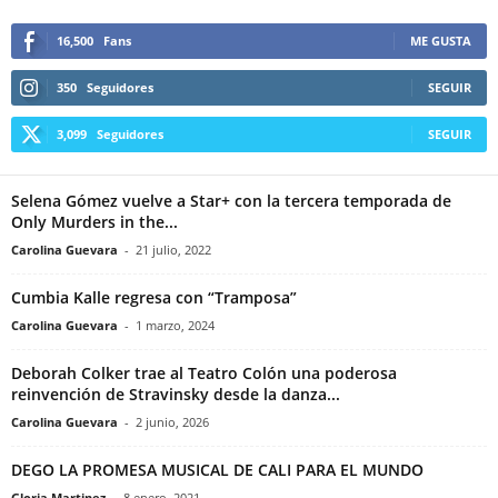
16,500
Fans
ME GUSTA
350
Seguidores
SEGUIR
3,099
Seguidores
SEGUIR
Selena Gómez vuelve a Star+ con la tercera temporada de
Only Murders in the...
Carolina Guevara
-
21 julio, 2022
Cumbia Kalle regresa con “Tramposa”
Carolina Guevara
-
1 marzo, 2024
Deborah Colker trae al Teatro Colón una poderosa
reinvención de Stravinsky desde la danza...
Carolina Guevara
-
2 junio, 2026
DEGO LA PROMESA MUSICAL DE CALI PARA EL MUNDO
Gloria Martinez
-
8 enero, 2021