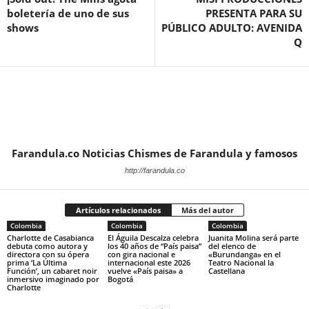
boletería de uno de sus
PRESENTA PARA SU
shows
PÚBLICO ADULTO: AVENIDA
Q
Farandula.co Noticias Chismes de Farandula y famosos
http://farandula.co
Artículos relacionados
Más del autor
Colombia
Colombia
Colombia
Charlotte de Casabianca
El Águila Descalza celebra
Juanita Molina será parte
debuta como autora y
los 40 años de “País paisa”
del elenco de
directora con su ópera
con gira nacional e
«Burundanga» en el
prima ‘La Última
internacional este 2026
Teatro Nacional la
Función’, un cabaret noir
vuelve «País paisa» a
Castellana
inmersivo imaginado por
Bogotá
Charlotte