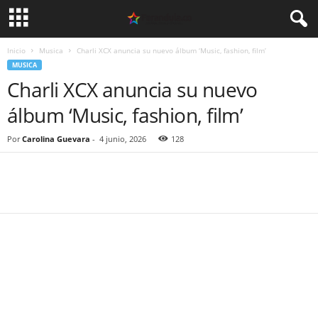
Inicio
Musica
Charli XCX anuncia su nuevo álbum ‘Music, fashion, film’
MUSICA
Charli XCX anuncia su nuevo
álbum ‘Music, fashion, film’
Por
Carolina Guevara
-
4 junio, 2026
128