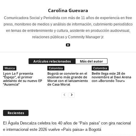
Carolina Guevara
Comunicadora Social y Periodista con más de 11 años de experiencia en free
press, monitoreo de medios y análisis de información, cubrimiento periodístico
en temas de entretenimiento y cultura, asistente en producción audiovisual,
relaciones públicas y Commnity Manager jr.
Artículos relacionados
Más del autor
Musica
Colombia
Colombia
Lyon La F presenta
Bogotá se convierte en el
Beéle llega este 28 de
“Espejo”, el primer
escenario más grande de
noviembre al Davi Arena
adelanto de su nuevo EP
Morat con el lanzamiento
con «Borondo Tour»
“Ausencia”
de Casa Morat
Recientes
El Águila Descalza celebra los 40 años de “País paisa” con gira nacional
e internacional este 2026 vuelve «País paisa» a Bogotá