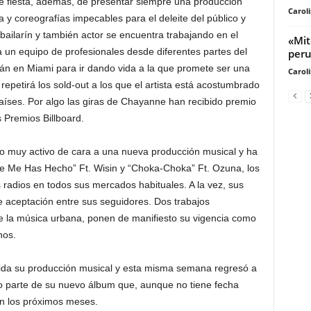
e fiesta, además, de presentar siempre una producción
Carol
a y coreografías impecables para el deleite del público y
 bailarín y también actor se encuentra trabajando en el
«Mit
 un equipo de profesionales desde diferentes partes del
peru
n en Miami para ir dando vida a la que promete ser una
Carol
repetirá los sold-out a los que el artista está acostumbrado
aíses. Por algo las giras de Chayanne han recibido premio
s Premios Billboard.
o muy activo de cara a una nueva producción musical y ha
ue Me Has Hecho” Ft. Wisin y “Choka-Choka” Ft. Ozuna, los
s radios en todos sus mercados habituales. A la vez, sus
 aceptación entre sus seguidores. Dos trabajos
de la música urbana, ponen de manifiesto su vigencia como
nos.
cuida su producción musical y esta misma semana regresó a
 parte de su nuevo álbum que, aunque no tiene fecha
en los próximos meses.