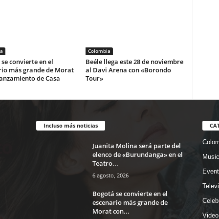
a
Colombia
se convierte en el
Beéle llega este 28 de noviembre
rio más grande de Morat
al Davi Arena con «Borondo
lanzamiento de Casa
Tour»
Incluso más noticias
CA
Colom
Juanita Molina será parte del
elenco de «Burundanga» en el
Musi
Teatro...
Event
6 agosto, 2026
Telev
Bogotá se convierte en el
Celeb
escenario más grande de
Morat con...
Video