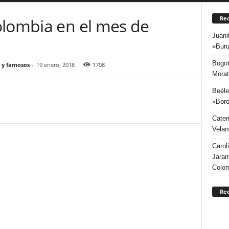
Rec
olombia en el mes de
Juani
«Buru
Bogot
 y famosos
-
19 enero, 2018
1708
Morat
Beéle
«Boro
Cater
Velan
Carol
Jaram
Colo
Re