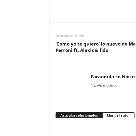
Artículo anterior
‘Como yo te quiero’ lo nuevo de Ma
Perroni ft. Alexis & fido
Farandula.co Notic
http://farandula.co
Artículos relacionados
Más del autor