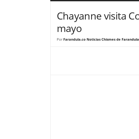
a
r
Chayanne visita C
a
n
mayo
d
u
Por
Farandula.co Noticias Chismes de Farandula
l
a
.
C
O
N
o
t
i
c
i
a
s
d
e