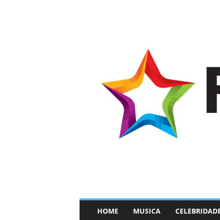
–
HOME
MUSICA
CELEBRIDAD
F