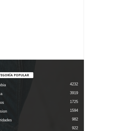
TEGORÍA POPULAR
4232
bia
3919
ca
1725
os
1594
ision
982
ridades
922