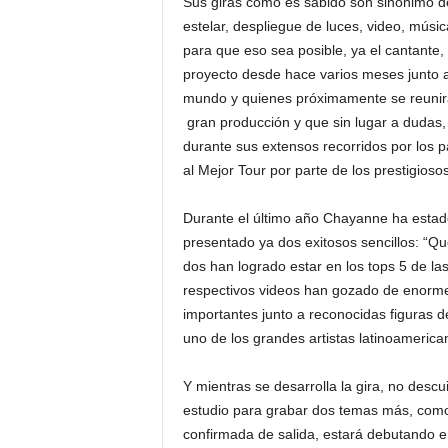
Sus giras como es sabido son sinónimo d
estelar, despliegue de luces, video, músic
para que eso sea posible, ya el cantante,
proyecto desde hace varios meses junto a
mundo y quienes próximamente se reunirá
gran producción y que sin lugar a dudas, 
durante sus extensos recorridos por los p
al Mejor Tour por parte de los prestigioso
Durante el último año Chayanne ha estad
presentado ya dos exitosos sencillos: “Q
dos han logrado estar en los tops 5 de la
respectivos videos han gozado de enorme
importantes junto a reconocidas figuras 
uno de los grandes artistas latinoamerica
Y mientras se desarrolla la gira, no des
estudio para grabar dos temas más, como
confirmada de salida, estará debutando 