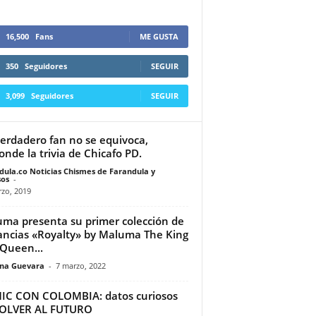
16,500
Fans
ME GUSTA
350
Seguidores
SEGUIR
3,099
Seguidores
SEGUIR
erdadero fan no se equivoca,
onde la trivia de Chicafo PD.
dula.co Noticias Chismes de Farandula y
os
-
zo, 2019
ma presenta su primer colección de
ancias «Royalty» by Maluma The King
Queen...
ina Guevara
-
7 marzo, 2022
IC CON COLOMBIA: datos curiosos
VOLVER AL FUTURO