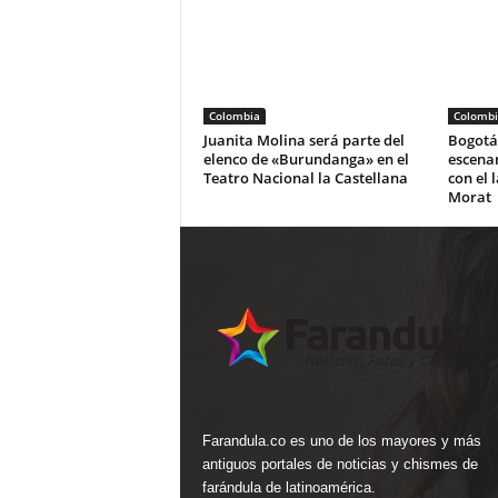
Colombia
Colombi
Juanita Molina será parte del
Bogotá 
elenco de «Burundanga» en el
escena
Teatro Nacional la Castellana
con el 
Morat
Farandula.co es uno de los mayores y más
antiguos portales de noticias y chismes de
farándula de latinoamérica.