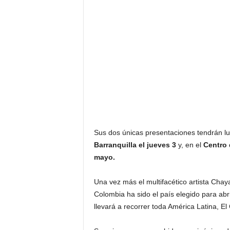
F
a
m
o
s
o
s
Sus dos únicas presentaciones tendrán lu
Barranquilla el jueves 3
y, en el
Centro 
mayo.
Una vez más el multifacético artista Chay
Colombia ha sido el país elegido para abr
llevará a recorrer toda América Latina, E